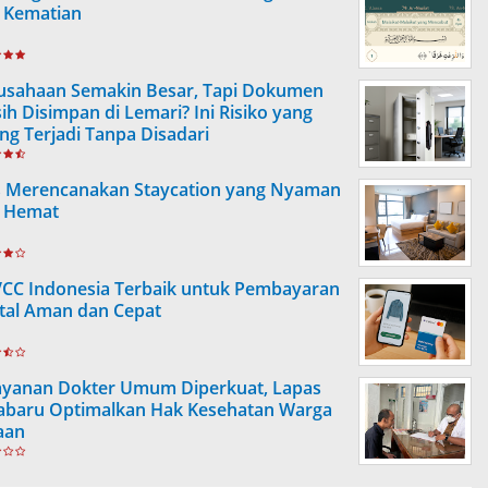
 Kematian
usahaan Semakin Besar, Tapi Dokumen
ih Disimpan di Lemari? Ini Risiko yang
ing Terjadi Tanpa Disadari
s Merencanakan Staycation yang Nyaman
 Hemat
VCC Indonesia Terbaik untuk Pembayaran
ital Aman dan Cepat
ayanan Dokter Umum Diperkuat, Lapas
abaru Optimalkan Hak Kesehatan Warga
aan