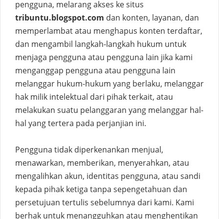
pengguna, melarang akses ke situs
tribuntu.blogspot.com
dan konten, layanan, dan
memperlambat atau menghapus konten terdaftar,
dan mengambil langkah-langkah hukum untuk
menjaga pengguna atau pengguna lain jika kami
menganggap pengguna atau pengguna lain
melanggar hukum-hukum yang berlaku, melanggar
hak milik intelektual dari pihak terkait, atau
melakukan suatu pelanggaran yang melanggar hal-
hal yang tertera pada perjanjian ini.
Pengguna tidak diperkenankan menjual,
menawarkan, memberikan, menyerahkan, atau
mengalihkan akun, identitas pengguna, atau sandi
kepada pihak ketiga tanpa sepengetahuan dan
persetujuan tertulis sebelumnya dari kami. Kami
berhak untuk menangguhkan atau menghentikan