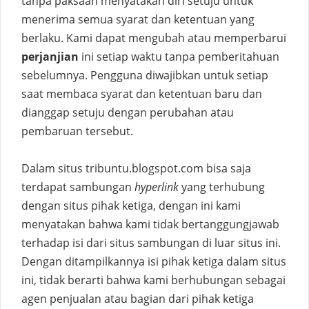
tanpa paksaan menyatakan diri setuju untuk
menerima semua syarat dan ketentuan yang
berlaku. Kami dapat mengubah atau memperbarui
perjanjian
ini setiap waktu tanpa pemberitahuan
sebelumnya. Pengguna diwajibkan untuk setiap
saat membaca syarat dan ketentuan baru dan
dianggap setuju dengan perubahan atau
pembaruan tersebut.
Dalam situs
tribuntu.blogspot.com
bisa saja
terdapat sambungan
hyperlink
yang terhubung
dengan situs pihak ketiga, dengan ini kami
menyatakan bahwa kami tidak bertanggungjawab
terhadap isi dari situs sambungan di luar situs ini.
Dengan ditampilkannya isi pihak ketiga dalam situs
ini, tidak berarti bahwa kami berhubungan sebagai
agen penjualan atau bagian dari pihak ketiga