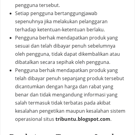
pengguna tersebut.
Setiap pengguna bertanggungjawab
sepenuhnya jika melakukan pelanggaran
terhadap ketentuan-ketentuan berlaku.
Pengguna berhak mendapatkan produk yang
sesuai dan telah dibayar penuh sebelumnya
oleh pengguna, tidak dapat dikembalikan atau
dibatalkan secara sepihak oleh pengguna.
Pengguna berhak mendapatkan produk yang
telah dibayar penuh sepanjang produk tersebut
dicantumkan dengan harga dan rabat yang
benar dan tidak mengandung informasi yang
salah termasuk tidak terbatas pada akibat
kesalahan pengetikan maupun kesalahan sistem
operasional situs
tribuntu.blogspot.com
.