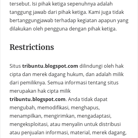
tersebut. Isi pihak ketiga sepenuhnya adalah
tanggung jawab dari pihak ketiga. Kami juga tidak
bertanggungjawab terhadap kegiatan apapun yang
dilakukan oleh pengguna dengan pihak ketiga.
Restrictions
Situs
tribuntu.blogspot.com
dilindungi oleh hak
cipta dan merek dagang hukum, dan adalah milik
dari pemiliknya. Semua informasi tentang situs
merupakan hak cipta milik
tribuntu.blogspot.com
. Anda tidak dapat
mengubah, memodifikasi, menghapus,
menampilkan, mengirimkan, mengadaptasi,
mengeksploitasi, atau menyalin untuk distribusi
atau penjualan informasi, material, merek dagang,