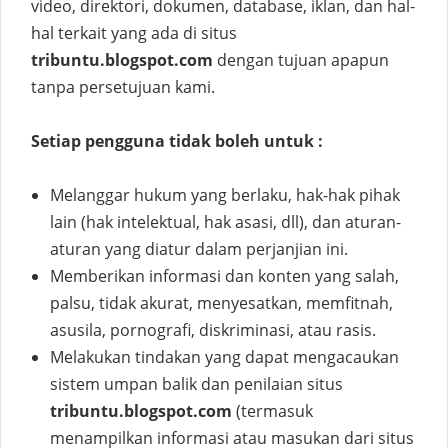
video, direktori, dokumen, database, iklan, dan hal-
hal terkait yang ada di situs
tribuntu.blogspot.com
dengan tujuan apapun
tanpa persetujuan kami.
Setiap pengguna tidak boleh untuk :
Melanggar hukum yang berlaku, hak-hak pihak
lain (hak intelektual, hak asasi, dll), dan aturan-
aturan yang diatur dalam perjanjian ini.
Memberikan informasi dan konten yang salah,
palsu, tidak akurat, menyesatkan, memfitnah,
asusila, pornografi, diskriminasi, atau rasis.
Melakukan tindakan yang dapat mengacaukan
sistem umpan balik dan penilaian situs
tribuntu.blogspot.com
(termasuk
menampilkan informasi atau masukan dari situs