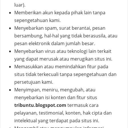
luar).
Memberikan akun kepada pihak lain tanpa
sepengetahuan kami.
Menyebarkan spam, surat berantai, pesan
bersambung, hal-hal yang tidak berasusila, atau
pesan elektronik dalam jumlah besar.
Menyebarkan virus atau teknologi lain terkait
yang dapat merusak atau merugikan situs ini.
Memasukkan atau memindahkan fitur pada
situs tidak terkecuali tanpa sepengetahuan dan
persetujuan kami.
Menyimpan, meniru, mengubah, atau
menyebarkan isi konten dan fitur situs
tribuntu.blogspot.com
termasuk cara
pelayanan, testimonial, konten, hak cipta dan
intelektual yang terdapat pada situs ini.