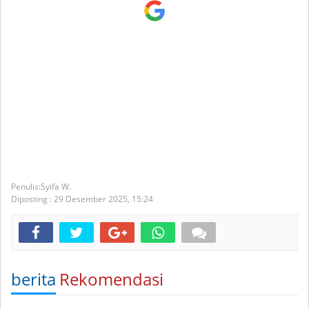
Syifa W.
Diposting :
29 Desember 2025,
15:24
berita
Rekomendasi