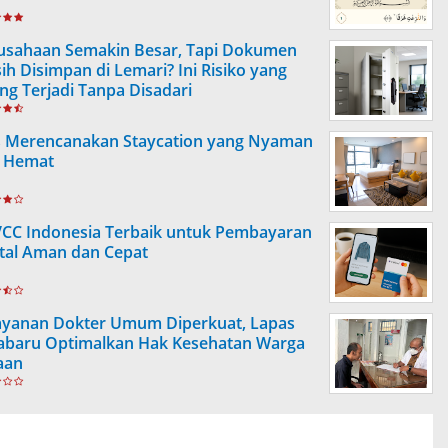
usahaan Semakin Besar, Tapi Dokumen
ih Disimpan di Lemari? Ini Risiko yang
ing Terjadi Tanpa Disadari
s Merencanakan Staycation yang Nyaman
 Hemat
VCC Indonesia Terbaik untuk Pembayaran
ital Aman dan Cepat
ayanan Dokter Umum Diperkuat, Lapas
abaru Optimalkan Hak Kesehatan Warga
aan