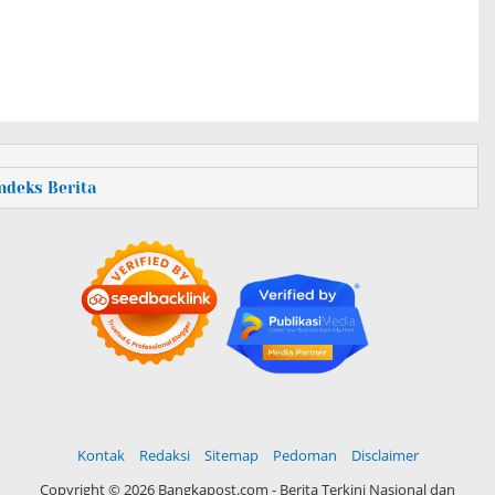
Indeks Berita
Kontak
Redaksi
Sitemap
Pedoman
Disclaimer
Copyright ©
2026 Bangkapost.com - Berita Terkini Nasional dan