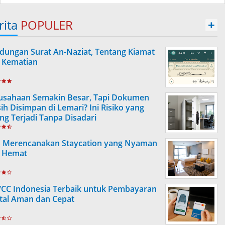
rita
POPULER
+
dungan Surat An-Naziat, Tentang Kiamat
 Kematian
usahaan Semakin Besar, Tapi Dokumen
ih Disimpan di Lemari? Ini Risiko yang
ing Terjadi Tanpa Disadari
s Merencanakan Staycation yang Nyaman
 Hemat
VCC Indonesia Terbaik untuk Pembayaran
ital Aman dan Cepat