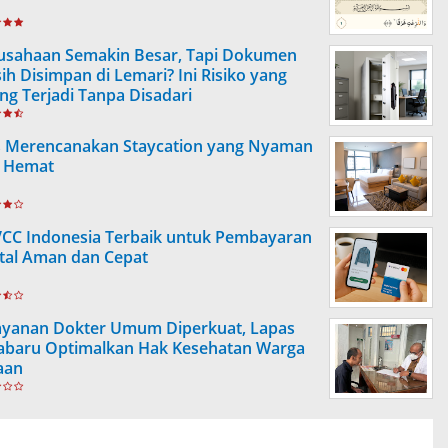
usahaan Semakin Besar, Tapi Dokumen
ih Disimpan di Lemari? Ini Risiko yang
ing Terjadi Tanpa Disadari
s Merencanakan Staycation yang Nyaman
 Hemat
VCC Indonesia Terbaik untuk Pembayaran
ital Aman dan Cepat
ayanan Dokter Umum Diperkuat, Lapas
abaru Optimalkan Hak Kesehatan Warga
aan