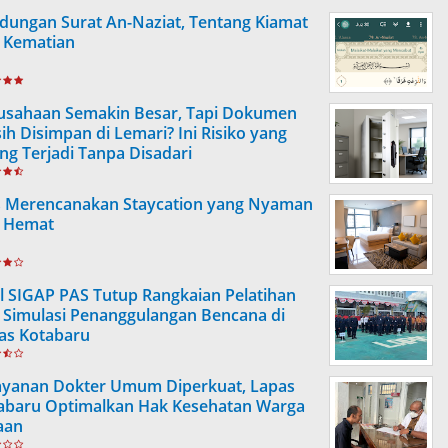
dungan Surat An-Naziat, Tentang Kiamat
 Kematian
usahaan Semakin Besar, Tapi Dokumen
ih Disimpan di Lemari? Ini Risiko yang
ing Terjadi Tanpa Disadari
s Merencanakan Staycation yang Nyaman
 Hemat
l SIGAP PAS Tutup Rangkaian Pelatihan
 Simulasi Penanggulangan Bencana di
as Kotabaru
ayanan Dokter Umum Diperkuat, Lapas
abaru Optimalkan Hak Kesehatan Warga
aan