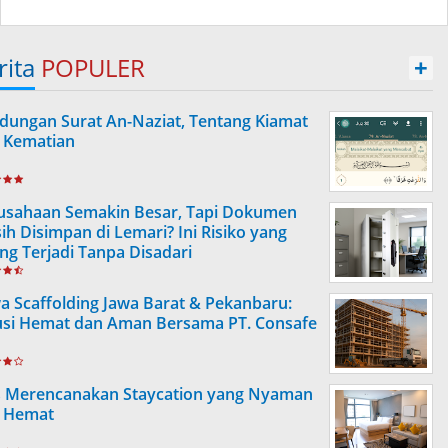
rita
POPULER
+
dungan Surat An-Naziat, Tentang Kiamat
 Kematian
usahaan Semakin Besar, Tapi Dokumen
ih Disimpan di Lemari? Ini Risiko yang
ing Terjadi Tanpa Disadari
a Scaffolding Jawa Barat & Pekanbaru:
usi Hemat dan Aman Bersama PT. Consafe
s Merencanakan Staycation yang Nyaman
 Hemat