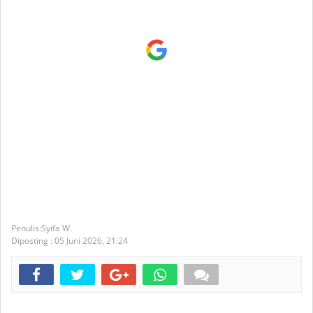
Syifa W.
Diposting :
05 Juni 2026,
21:24