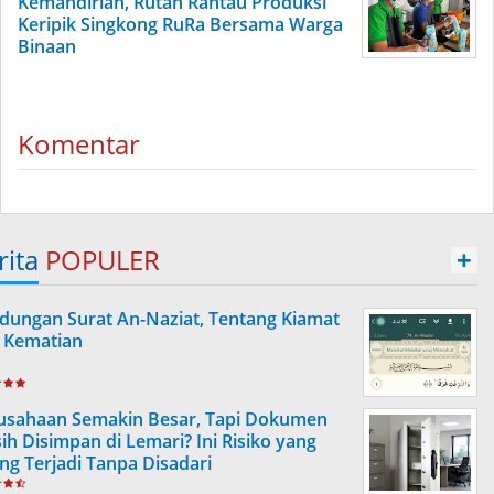
Kemandirian, Rutan Rantau Produksi
Keripik Singkong RuRa Bersama Warga
Binaan
Komentar
rita
POPULER
+
dungan Surat An-Naziat, Tentang Kiamat
 Kematian
usahaan Semakin Besar, Tapi Dokumen
ih Disimpan di Lemari? Ini Risiko yang
ing Terjadi Tanpa Disadari