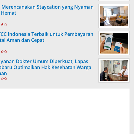
s Merencanakan Staycation yang Nyaman
 Hemat
VCC Indonesia Terbaik untuk Pembayaran
ital Aman dan Cepat
ayanan Dokter Umum Diperkuat, Lapas
abaru Optimalkan Hak Kesehatan Warga
aan