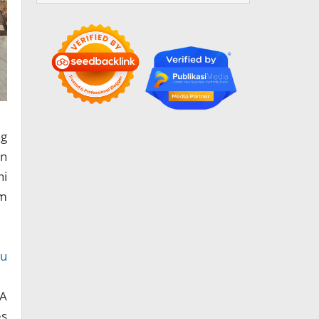
ng
an
ni
am
ru
IA
es