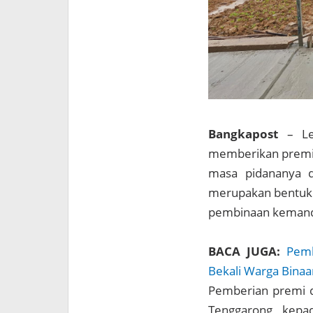
Bangkapost
– Le
memberikan premi h
masa pidananya d
merupakan bentuk 
pembinaan kemandi
BACA JUGA:
Pemb
Bekali Warga Binaa
Pemberian premi di
Tenggarong kepa