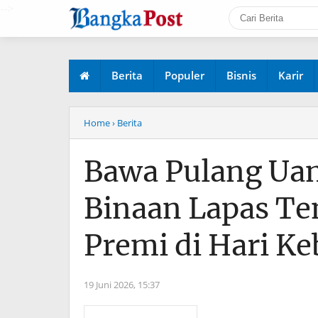
-->
Berita
Populer
Bisnis
Karir
Home
› Berita
Bawa Pulang Uan
Binaan Lapas T
Premi di Hari K
19 Juni 2026,
15:37