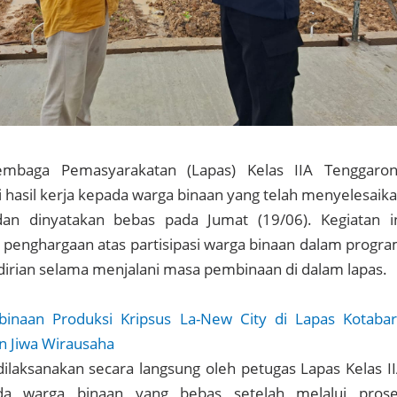
mbaga Pemasyarakatan (Lapas) Kelas IIA Tenggaro
asil kerja kepada warga binaan yang telah menyelesaik
an dinyatakan bebas pada Jumat (19/06). Kegiatan i
penghargaan atas partisipasi warga binaan dalam progr
rian selama menjalani masa pembinaan di dalam lapas.
inaan Produksi Kripsus La-New City di Lapas Kotaba
n Jiwa Wirausaha
laksanakan secara langsung oleh petugas Lapas Kelas I
da warga binaan yang bebas setelah melalui pros