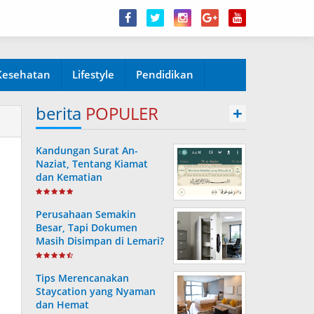
Kesehatan
Lifestyle
Pendidikan
berita
POPULER
+
Kandungan Surat An-
Naziat, Tentang Kiamat
dan Kematian
Perusahaan Semakin
Besar, Tapi Dokumen
Masih Disimpan di Lemari?
Ini Risiko yang Sering
Terjadi Tanpa Disadari
Tips Merencanakan
Staycation yang Nyaman
dan Hemat