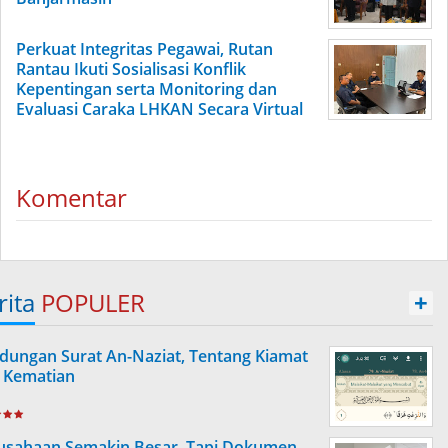
Perkuat Integritas Pegawai, Rutan
Rantau Ikuti Sosialisasi Konflik
Kepentingan serta Monitoring dan
Evaluasi Caraka LHKAN Secara Virtual
Komentar
rita
POPULER
+
dungan Surat An-Naziat, Tentang Kiamat
 Kematian
usahaan Semakin Besar, Tapi Dokumen