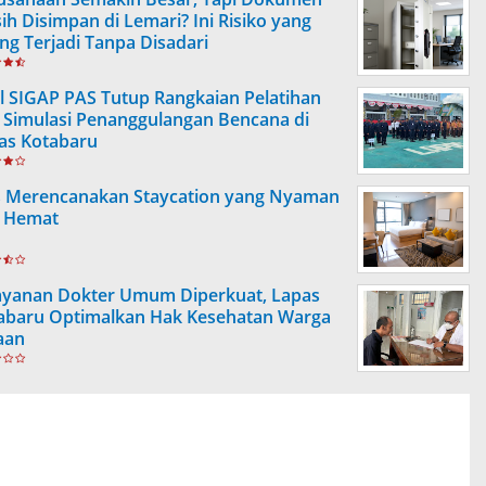
ih Disimpan di Lemari? Ini Risiko yang
ing Terjadi Tanpa Disadari
l SIGAP PAS Tutup Rangkaian Pelatihan
 Simulasi Penanggulangan Bencana di
as Kotabaru
s Merencanakan Staycation yang Nyaman
 Hemat
ayanan Dokter Umum Diperkuat, Lapas
abaru Optimalkan Hak Kesehatan Warga
aan