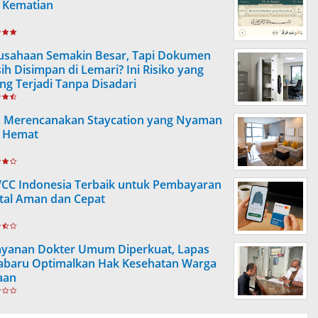
 Kematian
usahaan Semakin Besar, Tapi Dokumen
ih Disimpan di Lemari? Ini Risiko yang
ing Terjadi Tanpa Disadari
s Merencanakan Staycation yang Nyaman
 Hemat
VCC Indonesia Terbaik untuk Pembayaran
ital Aman dan Cepat
ayanan Dokter Umum Diperkuat, Lapas
abaru Optimalkan Hak Kesehatan Warga
aan