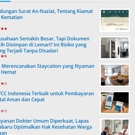
dungan Surat An-Naziat, Tentang Kiamat
 Kematian
usahaan Semakin Besar, Tapi Dokumen
ih Disimpan di Lemari? Ini Risiko yang
ing Terjadi Tanpa Disadari
s Merencanakan Staycation yang Nyaman
 Hemat
VCC Indonesia Terbaik untuk Pembayaran
ital Aman dan Cepat
ayanan Dokter Umum Diperkuat, Lapas
abaru Optimalkan Hak Kesehatan Warga
aan