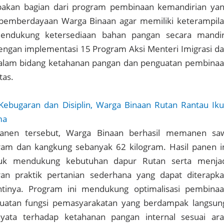
pakan bagian dari program pembinaan kemandirian ya
 pemberdayaan Warga Binaan agar memiliki keterampil
mendukung ketersediaan bahan pangan secara mandir
dengan implementasi 15 Program Aksi Menteri Imigrasi d
alam bidang ketahanan pangan dan penguatan pembina
tas.
Kebugaran dan Disiplin, Warga Binaan Rutan Rantau Iku
ma
anen tersebut, Warga Binaan berhasil memanen sa
ram dan kangkung sebanyak 62 kilogram. Hasil panen i
tuk mendukung kebutuhan dapur Rutan serta menja
an praktik pertanian sederhana yang dapat diterapk
ntinya. Program ini mendukung optimalisasi pembina
uatan fungsi pemasyarakatan yang berdampak langsun
nyata terhadap ketahanan pangan internal sesuai ar