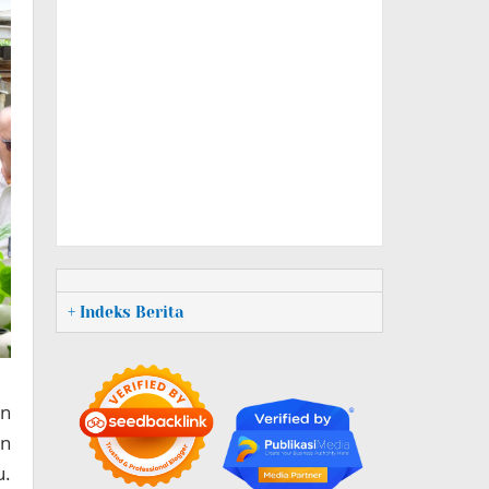
+ Indeks Berita
an
an
u.