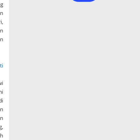
ng
an
i,
an
an
ti
wi
ni
di
an
an
g,
ah