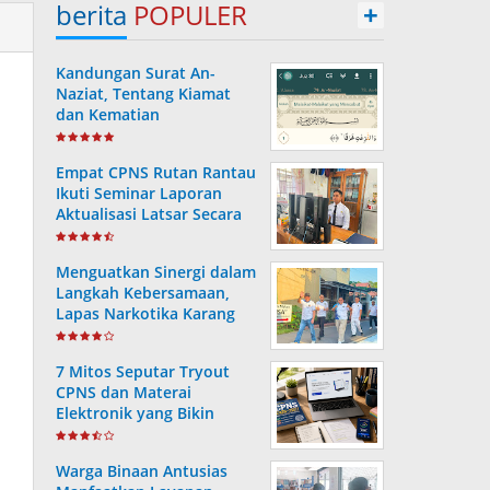
berita
POPULER
+
Kandungan Surat An-
Naziat, Tentang Kiamat
dan Kematian
Empat CPNS Rutan Rantau
Ikuti Seminar Laporan
Aktualisasi Latsar Secara
Virtual
Menguatkan Sinergi dalam
Langkah Kebersamaan,
Lapas Narkotika Karang
Intan Ikuti Fun Walk HUT
Ke-81 RI
7 Mitos Seputar Tryout
CPNS dan Materai
Elektronik yang Bikin
Pelamar Salah Langkah
Warga Binaan Antusias