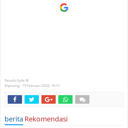
Syifa W.
Diposting :
19 Februari 2026,
16:11
berita
Rekomendasi