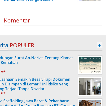
Komentar
rita
POPULER
+
dungan Surat An-Naziat, Tentang Kiamat
 Kematian
usahaan Semakin Besar, Tapi Dokumen
ih Disimpan di Lemari? Ini Risiko yang
ing Terjadi Tanpa Disadari
a Scaffolding Jawa Barat & Pekanbaru:
usi Hemat dan Aman Bersama PT. Consafe