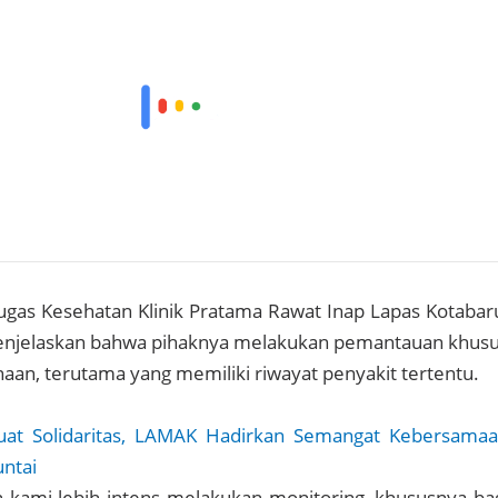
ugas Kesehatan Klinik Pratama Rawat Inap Lapas Kotabar
 menjelaskan bahwa pihaknya melakukan pemantauan khus
aan, terutama yang memiliki riwayat penyakit tertentu.
uat Solidaritas, LAMAK Hadirkan Semangat Kebersama
ntai
kami lebih intens melakukan monitoring, khususnya ba