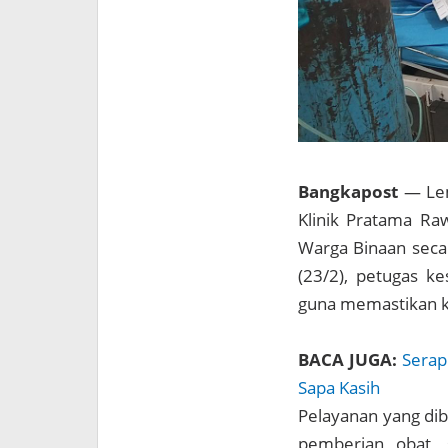
Bangkapost
— Lem
Klinik Pratama Ra
Warga Binaan secar
(23/2), petugas k
guna memastikan ko
BACA JUGA:
Serap
Sapa Kasih
Pelayanan yang dib
pemberian obat, 