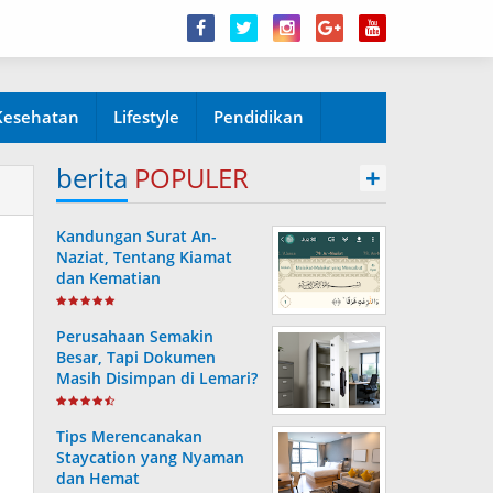
Kesehatan
Lifestyle
Pendidikan
berita
POPULER
+
Kandungan Surat An-
Naziat, Tentang Kiamat
dan Kematian
Perusahaan Semakin
Besar, Tapi Dokumen
Masih Disimpan di Lemari?
Ini Risiko yang Sering
Terjadi Tanpa Disadari
Tips Merencanakan
Staycation yang Nyaman
dan Hemat