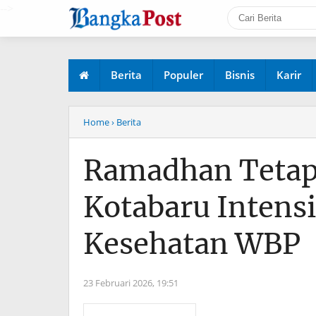
-->
Berita
Populer
Bisnis
Karir
Home
› Berita
Ramadhan Tetap 
Kotabaru Intens
Kesehatan WBP
23 Februari 2026,
19:51