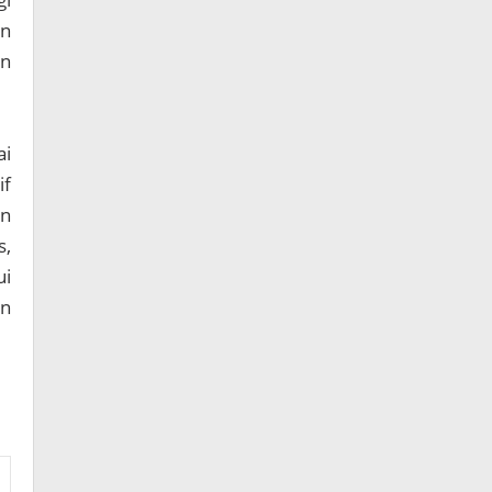
an
an
ai
if
an
s,
ui
an