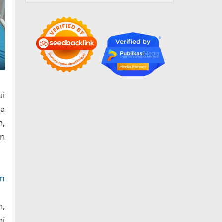
ui
da
n,
in
am
n,
ni