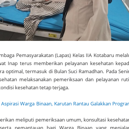
baga Pemasyarakatan (Lapas) Kelas IIA Kotabaru melal
wat Inap terus memberikan pelayanan kesehatan kepa
a optimal, termasuk di Bulan Suci Ramadhan. Pada Seni
esehatan melaksanakan pemeriksaan dan pelayanan rut
ndisi kesehatan tetap terjaga.
 Aspirasi Warga Binaan, Karutan Rantau Galakkan Progr
erikan meliputi pemeriksaan umum, konsultasi kesehata
serta pemantauan bagi Warga Binaan yang menjala