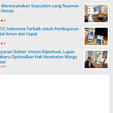
s Merencanakan Staycation yang Nyaman
 Hemat
VCC Indonesia Terbaik untuk Pembayaran
ital Aman dan Cepat
ayanan Dokter Umum Diperkuat, Lapas
abaru Optimalkan Hak Kesehatan Warga
aan