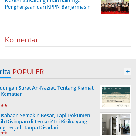
Narkotika Karang Intan Raih Tiga
Penghargaan dari KPPN Banjarmasin
Komentar
rita
POPULER
+
dungan Surat An-Naziat, Tentang Kiamat
 Kematian
usahaan Semakin Besar, Tapi Dokumen
ih Disimpan di Lemari? Ini Risiko yang
ing Terjadi Tanpa Disadari