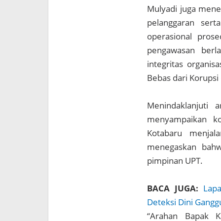
Mulyadi juga mene
pelanggaran sert
operasional prosed
pengawasan berla
integritas organi
Bebas dari Korupsi
Menindaklanjuti 
menyampaikan ko
Kotabaru menjala
menegaskan bahwa
pimpinan UPT.
BACA JUGA:
Lapa
Deteksi Dini Gang
“Arahan Bapak K