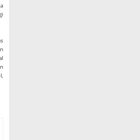
ta
gi
us
an
al
en
l,