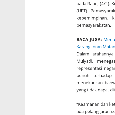
pada Rabu, (4/2). K
(UPT) Pemasyarak
kepemimpinan, ke
pemasyarakatan.
BACA JUGA:
Menuj
Karang Intan Matan
Dalam arahannya,
Mulyadi, menega
representasi nega
penuh terhadap k
menekankan bahwa
yang tidak dapat di
“Keamanan dan kete
ada pelanggaran se