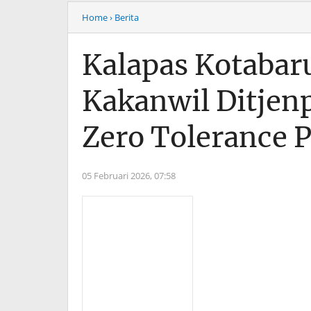
Home
› Berita
Kalapas Kotabar
Kakanwil Ditjenp
Zero Tolerance 
05 Februari 2026,
07:58