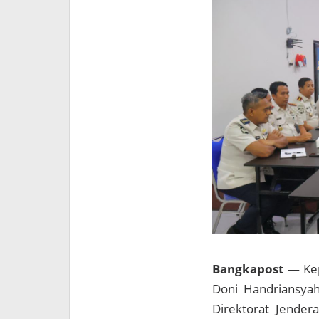
Bangkapost
— Kep
Doni Handriansyah
Direktorat Jender