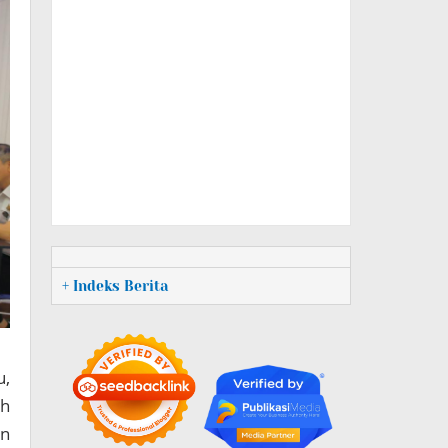
+ Indeks Berita
u,
ah
an