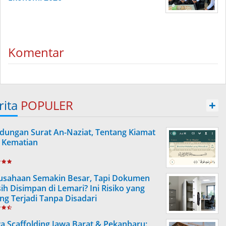
Komentar
rita
POPULER
+
dungan Surat An-Naziat, Tentang Kiamat
 Kematian
usahaan Semakin Besar, Tapi Dokumen
ih Disimpan di Lemari? Ini Risiko yang
ing Terjadi Tanpa Disadari
a Scaffolding Jawa Barat & Pekanbaru: