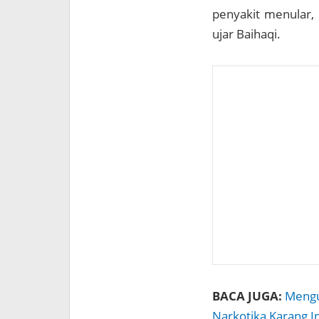
penyakit menular, 
ujar Baihaqi.
BACA JUGA:
Mengu
Narkotika Karang I