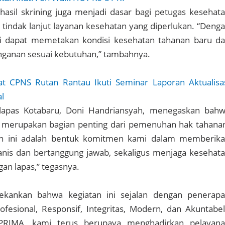
asil skrining juga menjadi dasar bagi petugas kesehat
indak lanjut layanan kesehatan yang diperlukan. “Deng
mi dapat memetakan kondisi kesehatan tahanan baru d
anan sesuai kebutuhan,” tambahnya.
t CPNS Rutan Rantau Ikuti Seminar Laporan Aktualisa
al
alapas Kotabaru, Doni Handriansyah, menegaskan bah
 merupakan bagian penting dari pemenuhan hak tahana
tan ini adalah bentuk komitmen kami dalam memberik
nis dan bertanggung jawab, sekaligus menjaga kesehat
gan lapas,” tegasnya.
ekankan bahwa kegiatan ini sejalan dengan penerap
fesional, Responsif, Integritas, Modern, dan Akuntabel
 PRIMA, kami terus berupaya menghadirkan pelayan