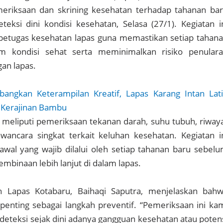
riksaan dan skrining kesehatan terhadap tahanan ba
teksi dini kondisi kesehatan, Selasa (27/1). Kegiatan i
 petugas kesehatan lapas guna memastikan setiap tahan
m kondisi sehat serta meminimalkan risiko penular
gan lapas.
angkan Keterampilan Kreatif, Lapas Karang Intan Lat
 Kerajinan Bambu
 meliputi pemeriksaan tekanan darah, suhu tubuh, riway
wancara singkat terkait keluhan kesehatan. Kegiatan i
wal yang wajib dilalui oleh setiap tahanan baru sebel
mbinaan lebih lanjut di dalam lapas.
n Lapas Kotabaru, Baihaqi Saputra, menjelaskan bah
t penting sebagai langkah preventif. “Pemeriksaan ini ka
eteksi sejak dini adanya gangguan kesehatan atau poten