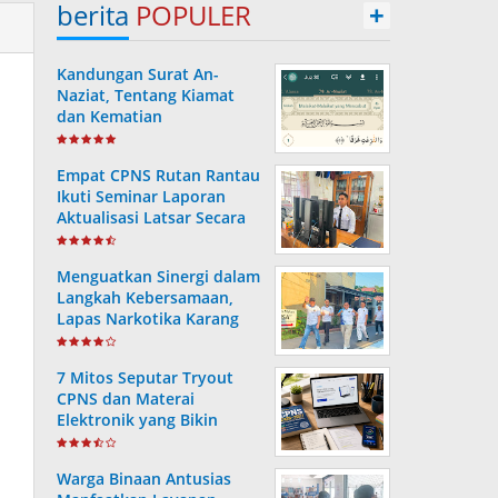
berita
POPULER
+
Kandungan Surat An-
Naziat, Tentang Kiamat
dan Kematian
Empat CPNS Rutan Rantau
Ikuti Seminar Laporan
Aktualisasi Latsar Secara
Virtual
Menguatkan Sinergi dalam
Langkah Kebersamaan,
Lapas Narkotika Karang
Intan Ikuti Fun Walk HUT
Ke-81 RI
7 Mitos Seputar Tryout
CPNS dan Materai
Elektronik yang Bikin
Pelamar Salah Langkah
Warga Binaan Antusias