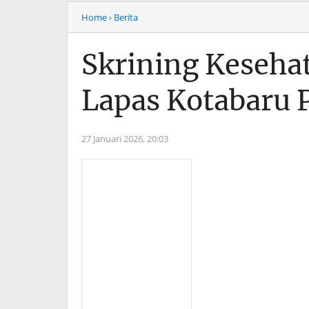
Home
› Berita
Skrining Keseha
Lapas Kotabaru P
27 Januari 2026,
20:03