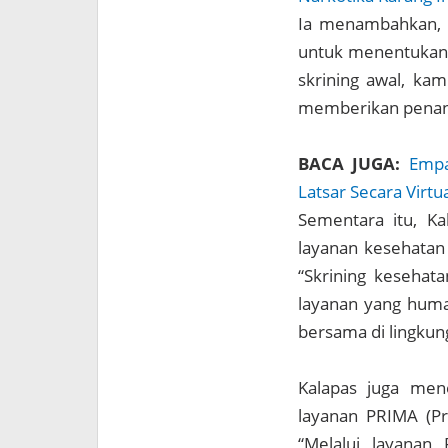
Ia menambahkan, h
untuk menentukan t
skrining awal, ka
memberikan penang
BACA JUGA:
Empa
Latsar Secara Virtu
Sementara itu, K
layanan kesehatan
“Skrining keseha
layanan yang huma
bersama di lingkun
Kalapas juga men
layanan PRIMA (Pro
“Melalui layanan