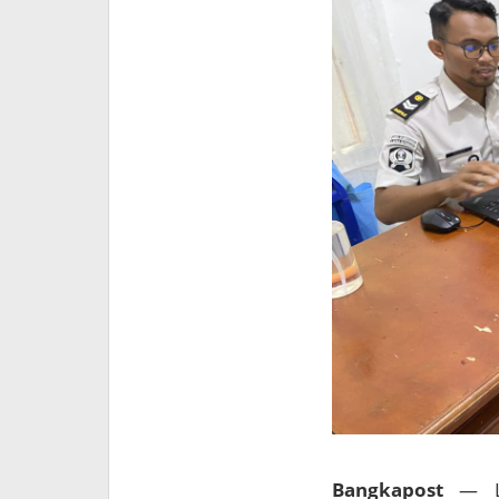
Bangkapost
— L