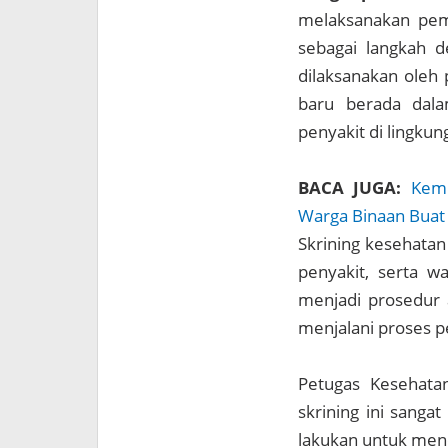
melaksanakan peme
sebagai langkah de
dilaksanakan oleh
baru berada dala
penyakit di lingkun
BACA JUGA:
Kemb
Warga Binaan Buat
Skrining kesehatan
penyakit, serta wa
menjadi prosedur a
menjalani proses pe
Petugas Kesehata
skrining ini sanga
lakukan untuk mend