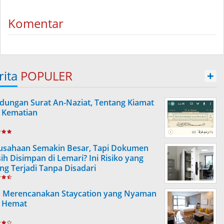
Komentar
rita
POPULER
+
dungan Surat An-Naziat, Tentang Kiamat
 Kematian
usahaan Semakin Besar, Tapi Dokumen
ih Disimpan di Lemari? Ini Risiko yang
ing Terjadi Tanpa Disadari
s Merencanakan Staycation yang Nyaman
 Hemat