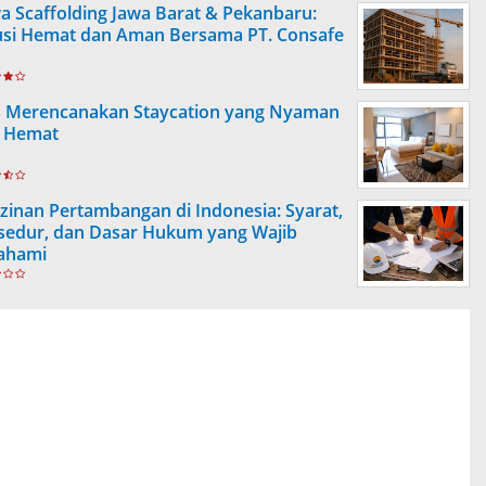
a Scaffolding Jawa Barat & Pekanbaru:
usi Hemat dan Aman Bersama PT. Consafe
s Merencanakan Staycation yang Nyaman
 Hemat
izinan Pertambangan di Indonesia: Syarat,
sedur, dan Dasar Hukum yang Wajib
ahami