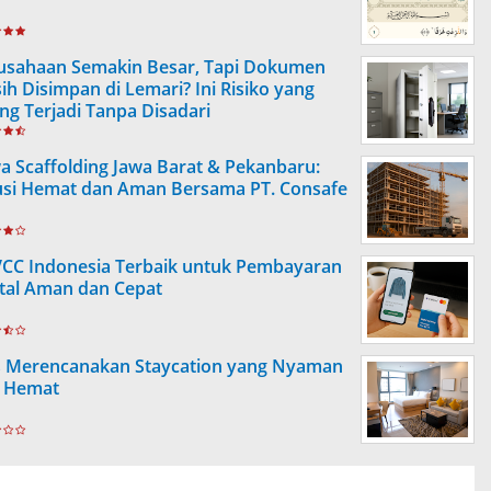
usahaan Semakin Besar, Tapi Dokumen
ih Disimpan di Lemari? Ini Risiko yang
ing Terjadi Tanpa Disadari
a Scaffolding Jawa Barat & Pekanbaru:
usi Hemat dan Aman Bersama PT. Consafe
VCC Indonesia Terbaik untuk Pembayaran
ital Aman dan Cepat
s Merencanakan Staycation yang Nyaman
 Hemat