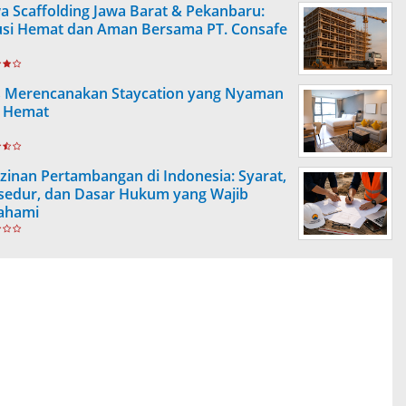
a Scaffolding Jawa Barat & Pekanbaru:
usi Hemat dan Aman Bersama PT. Consafe
s Merencanakan Staycation yang Nyaman
 Hemat
izinan Pertambangan di Indonesia: Syarat,
sedur, dan Dasar Hukum yang Wajib
ahami