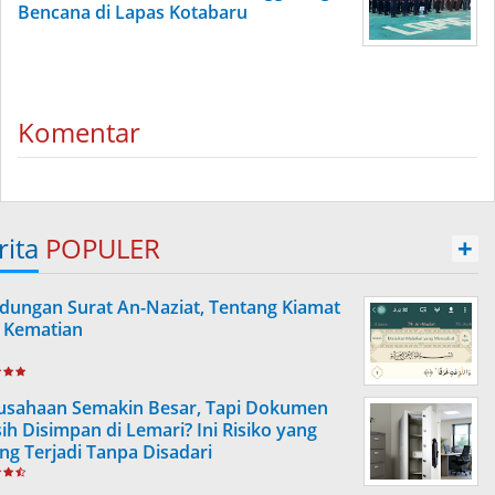
Bencana di Lapas Kotabaru
Komentar
rita
POPULER
+
dungan Surat An-Naziat, Tentang Kiamat
 Kematian
usahaan Semakin Besar, Tapi Dokumen
ih Disimpan di Lemari? Ini Risiko yang
ing Terjadi Tanpa Disadari