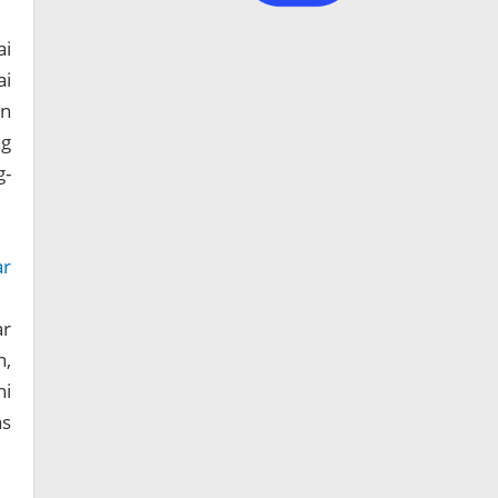
ai
ai
an
ng
g-
ar
ar
n,
ni
as