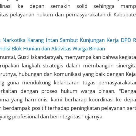
rdinasi ke depan semakin solid sehingga mamp
itas pelayanan hukum dan pemasyarakatan di Kabupat
 Narkotika Karang Intan Sambut Kunjungan Kerja DPD R
ndisi Blok Hunian dan Aktivitas Warga Binaan
Amuntai, Gusti Iskandarsyah, menyampaikan bahwa kegiat
erupakan langkah strategis dalam membangun sinergit
urutnya, hubungan dan komunikasi yang baik dengan Keja
ng guna mendukung kelancaran tugas pemasyarakata
rkaitan dengan proses hukum warga binaan. “Deng
 sama yang harmonis, kami berharap koordinasi ke dep
n berdampak positif terhadap peningkatan pelayanan ser
ng profesional dan berintegritas,” ujarnya.