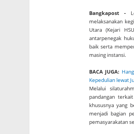
Bangkapost -
L
melaksanakan kegi
Utara (Kejari H
antarpenegak huk
baik serta memper
masing instansi.
BACA JUGA:
Hang
Kepedulian lewat 
Melalui silaturah
pandangan terkai
khususnya yang be
menjadi bagian p
pemasyarakatan se