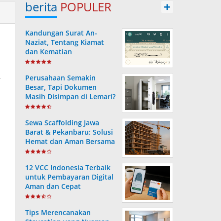
berita
POPULER
+
Kandungan Surat An-
Naziat, Tentang Kiamat
dan Kematian
i
Perusahaan Semakin
Besar, Tapi Dokumen
Masih Disimpan di Lemari?
Ini Risiko yang Sering
Terjadi Tanpa Disadari
Sewa Scaffolding Jawa
Barat & Pekanbaru: Solusi
Hemat dan Aman Bersama
PT. Consafe
12 VCC Indonesia Terbaik
untuk Pembayaran Digital
Aman dan Cepat
Tips Merencanakan