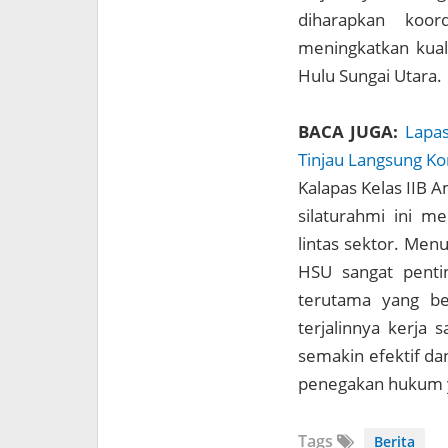
diharapkan koo
meningkatkan kual
Hulu Sungai Utara.
BACA JUGA:
Lapas
Tinjau Langsung Ko
Kalapas Kelas IIB 
silaturahmi ini m
lintas sektor. Men
HSU sangat penti
terutama yang be
terjalinnya kerja
semakin efektif da
penegakan hukum ya
Tags
Berita