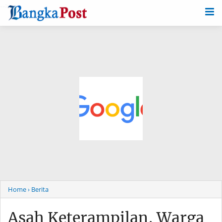
-->
Home
› Berita
Asah Keterampilan, Warga