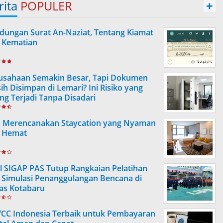
rita
POPULER
+
dungan Surat An-Naziat, Tentang Kiamat
 Kematian
usahaan Semakin Besar, Tapi Dokumen
ih Disimpan di Lemari? Ini Risiko yang
ing Terjadi Tanpa Disadari
s Merencanakan Staycation yang Nyaman
 Hemat
l SIGAP PAS Tutup Rangkaian Pelatihan
 Simulasi Penanggulangan Bencana di
as Kotabaru
VCC Indonesia Terbaik untuk Pembayaran