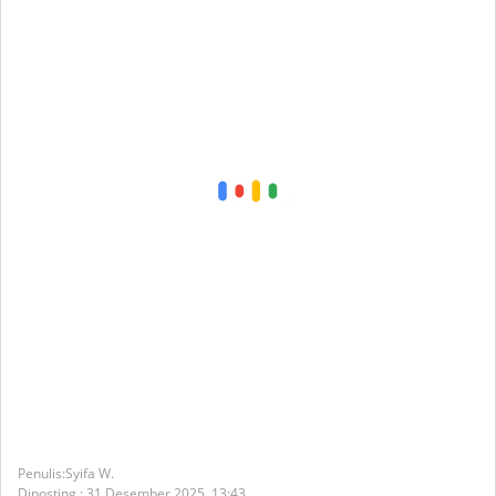
Syifa W.
Diposting :
31 Desember 2025,
13:43