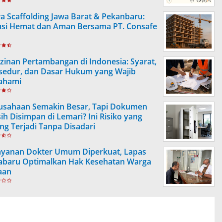
a Scaffolding Jawa Barat & Pekanbaru:
usi Hemat dan Aman Bersama PT. Consafe
izinan Pertambangan di Indonesia: Syarat,
sedur, dan Dasar Hukum yang Wajib
ahami
usahaan Semakin Besar, Tapi Dokumen
ih Disimpan di Lemari? Ini Risiko yang
ing Terjadi Tanpa Disadari
ayanan Dokter Umum Diperkuat, Lapas
abaru Optimalkan Hak Kesehatan Warga
aan