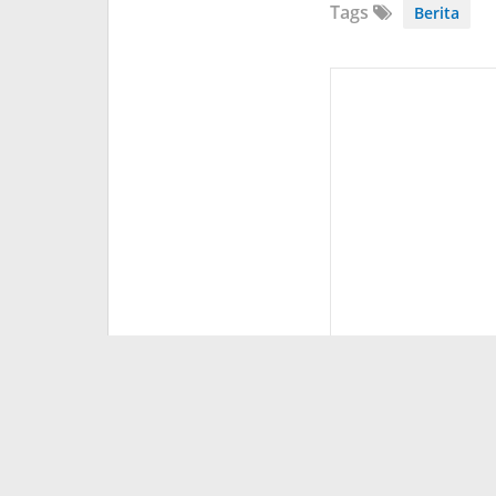
Tags
Berita
Syifa W.
Diposting :
08 Desember 2
Bagikan ini ke