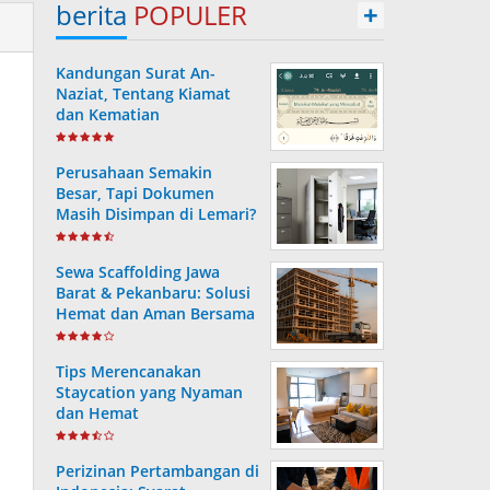
berita
POPULER
+
Kandungan Surat An-
Naziat, Tentang Kiamat
dan Kematian
Perusahaan Semakin
Besar, Tapi Dokumen
Masih Disimpan di Lemari?
Ini Risiko yang Sering
Terjadi Tanpa Disadari
Sewa Scaffolding Jawa
Barat & Pekanbaru: Solusi
Hemat dan Aman Bersama
PT. Consafe
Tips Merencanakan
Staycation yang Nyaman
dan Hemat
Perizinan Pertambangan di