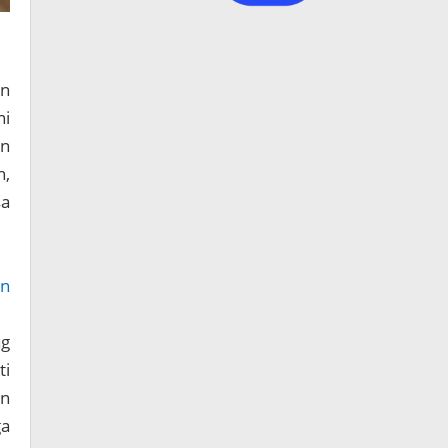
an
ni
an
n,
sa
an
ng
ti
an
ga