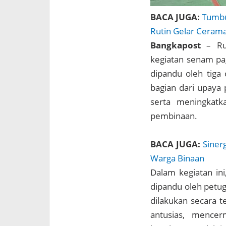
BACA JUGA:
Tumbu
Rutin Gelar Ceram
Bangkapost
– Ru
kegiatan senam pag
dipandu oleh tiga
bagian dari upaya
serta meningkatk
pembinaan.
BACA JUGA:
Siner
Warga Binaan
Dalam kegiatan in
dipandu oleh petug
dilakukan secara 
antusias, mencer