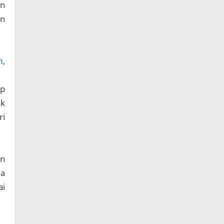
in
an
m,
ap
ak
ri
an
da
ai