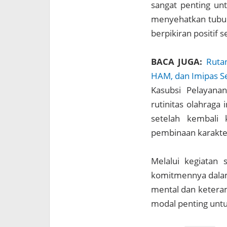
sangat penting un
menyehatkan tubuh,
berpikiran positif 
BACA JUGA:
Ruta
HAM, dan Imipas Se
Kasubsi Pelayana
rutinitas olahraga
setelah kembali 
pembinaan karakte
Melalui kegiatan 
komitmennya dalam
mental dan keteram
modal penting unt