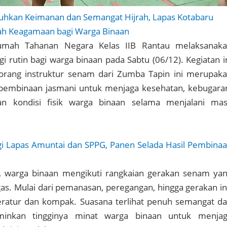
hkan Keimanan dan Semangat Hijrah, Lapas Kotabaru
ah Keagamaan bagi Warga Binaan
mah Tahanan Negara Kelas IIB Rantau melaksanak
i rutin bagi warga binaan pada Sabtu (06/12). Kegiatan i
 orang instruktur senam dari Zumba Tapin ini merupak
 pembinaan jasmani untuk menjaga kesehatan, kebugara
an kondisi fisik warga binaan selama menjalani ma
gi Lapas Amuntai dan SPPG, Panen Selada Hasil Pembina
i, warga binaan mengikuti rangkaian gerakan senam ya
as. Mulai dari pemanasan, peregangan, hingga gerakan in
teratur dan kompak. Suasana terlihat penuh semangat d
minkan tingginya minat warga binaan untuk menja