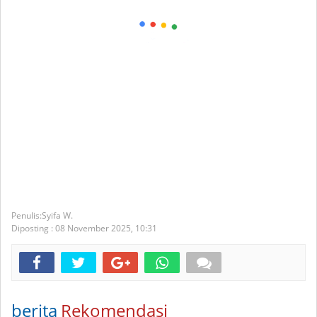
Syifa W.
Diposting :
08 November 2025,
10:31
berita
Rekomendasi