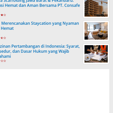
a Scaffolding Jawa Barat & Pekanbaru:
usi Hemat dan Aman Bersama PT. Consafe
s Merencanakan Staycation yang Nyaman
 Hemat
izinan Pertambangan di Indonesia: Syarat,
sedur, dan Dasar Hukum yang Wajib
ahami