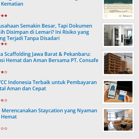
 Kematian
usahaan Semakin Besar, Tapi Dokumen
ih Disimpan di Lemari? Ini Risiko yang
ing Terjadi Tanpa Disadari
a Scaffolding Jawa Barat & Pekanbaru:
usi Hemat dan Aman Bersama PT. Consafe
VCC Indonesia Terbaik untuk Pembayaran
ital Aman dan Cepat
s Merencanakan Staycation yang Nyaman
 Hemat