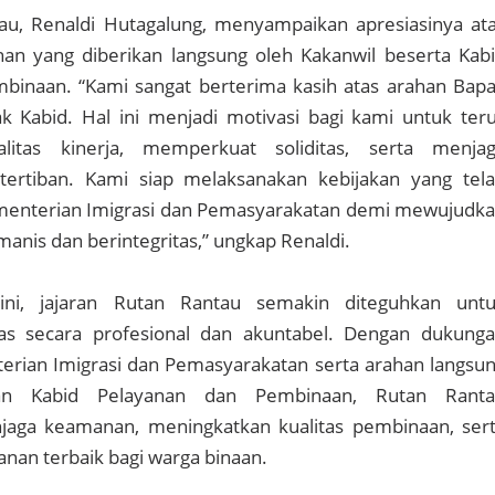
au, Renaldi Hutagalung, menyampaikan apresiasinya at
han yang diberikan langsung oleh Kakanwil beserta Kab
binaan. “Kami sangat berterima kasih atas arahan Bap
k Kabid. Hal ini menjadi motivasi bagi kami untuk ter
litas kinerja, memperkuat soliditas, serta menja
ertiban. Kami siap melaksanakan kebijakan yang tel
ementerian Imigrasi dan Pemasyarakatan demi mewujudk
anis dan berintegritas,” ungkap Renaldi.
 ini, jajaran Rutan Rantau semakin diteguhkan unt
as secara profesional dan akuntabel. Dengan dukung
erian Imigrasi dan Pemasyarakatan serta arahan langsu
an Kabid Pelayanan dan Pembinaan, Rutan Rant
aga keamanan, meningkatkan kualitas pembinaan, ser
nan terbaik bagi warga binaan.