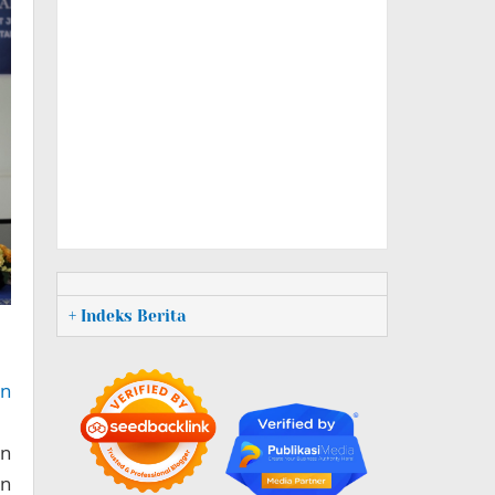
+ Indeks Berita
an
an
an