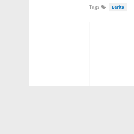
Tags
Berita
Syifa W.
Diposting :
09 Oktober 202