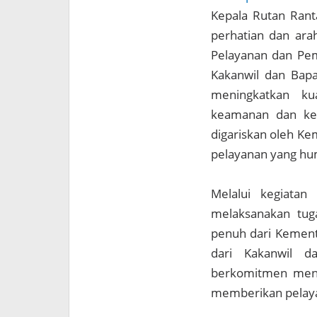
Kepala Rutan Rant
perhatian dan ara
Pelayanan dan Pem
Kakanwil dan Bapa
meningkatkan kua
keamanan dan ket
digariskan oleh K
pelayanan yang hum
Melalui kegiatan
melaksanakan tug
penuh dari Kement
dari Kakanwil d
berkomitmen menj
memberikan pelaya