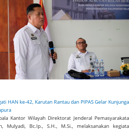
gati HAN ke-42, Karutan Rantau dan PIPAS Gelar Kunjung
apura
pala Kantor Wilayah Direktorat Jenderal Pemasyarakat
n, Mulyadi, Bc.Ip., S.H., M.Si., melaksanakan kegiat