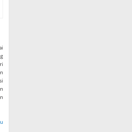
ai
g
ri
an
si
an
an
ru