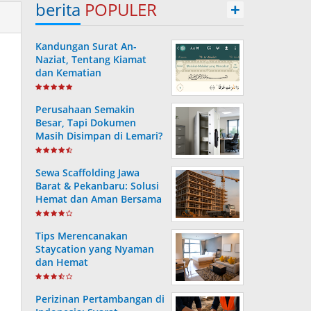
berita
POPULER
+
Kandungan Surat An-
Naziat, Tentang Kiamat
dan Kematian
Perusahaan Semakin
Besar, Tapi Dokumen
Masih Disimpan di Lemari?
Ini Risiko yang Sering
Terjadi Tanpa Disadari
Sewa Scaffolding Jawa
Barat & Pekanbaru: Solusi
Hemat dan Aman Bersama
PT. Consafe
Tips Merencanakan
Staycation yang Nyaman
dan Hemat
Perizinan Pertambangan di