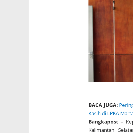
BACA JUGA:
Perin
Kasih di LPKA Mart
Bangkapost
– Ke
Kalimantan Selata