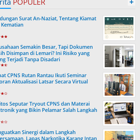
rita
POPULER
+
dungan Surat An-Naziat, Tentang Kiamat
 Kematian
usahaan Semakin Besar, Tapi Dokumen
ih Disimpan di Lemari? Ini Risiko yang
ing Terjadi Tanpa Disadari
at CPNS Rutan Rantau Ikuti Seminar
oran Aktualisasi Latsar Secara Virtual
itos Seputar Tryout CPNS dan Materai
ktronik yang Bikin Pelamar Salah Langkah
guatkan Sinergi dalam Langkah
ersamaan, Lapas Narkotika Karang Intan