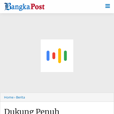
-->
Home
› Berita
Dukung Penuh