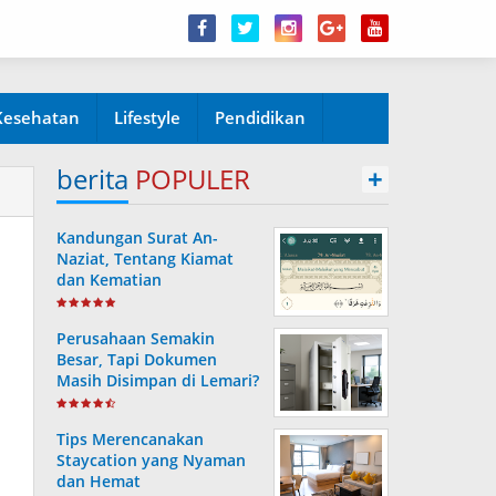
Kesehatan
Lifestyle
Pendidikan
berita
POPULER
+
Kandungan Surat An-
Naziat, Tentang Kiamat
dan Kematian
Perusahaan Semakin
Besar, Tapi Dokumen
Masih Disimpan di Lemari?
Ini Risiko yang Sering
Terjadi Tanpa Disadari
Tips Merencanakan
Staycation yang Nyaman
dan Hemat