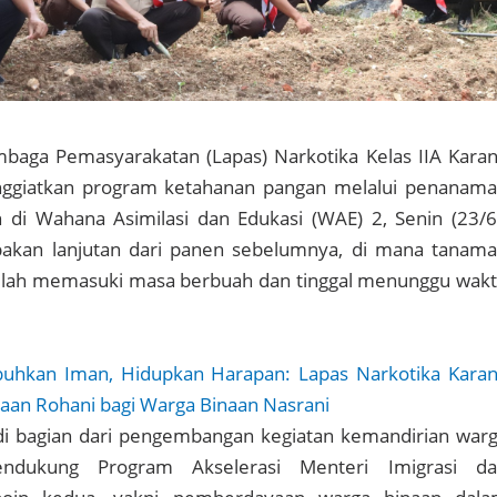
baga Pemasyarakatan (Lapas) Narkotika Kelas IIA Kara
nggiatkan program ketahanan pangan melalui penanam
 di Wahana Asimilasi dan Edukasi (WAE) 2, Senin (23/6
pakan lanjutan dari panen sebelumnya, di mana tanam
elah memasuki masa berbuah dan tinggal menunggu wak
uhkan Iman, Hidupkan Harapan: Lapas Narkotika Kara
aan Rohani bagi Warga Binaan Nasrani
di bagian dari pengembangan kegiatan kemandirian war
ndukung Program Akselerasi Menteri Imigrasi d