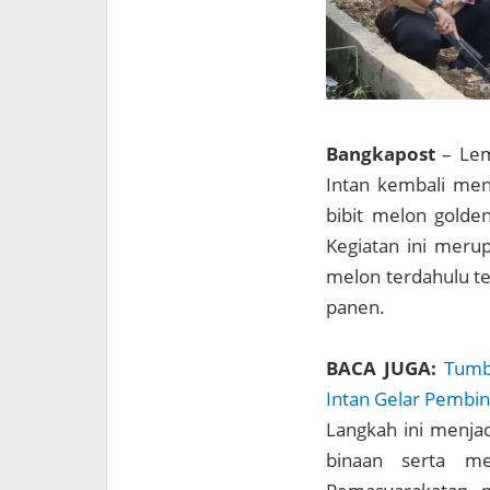
Bangkapost
– Lem
Intan kembali me
bibit melon golden
Kegiatan ini meru
melon terdahulu t
panen.
BACA JUGA:
Tumb
Intan Gelar Pembin
Langkah ini menja
binaan serta me