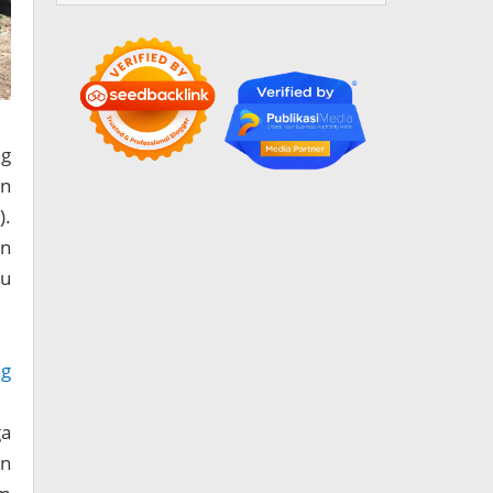
ng
an
).
an
tu
ng
ga
an