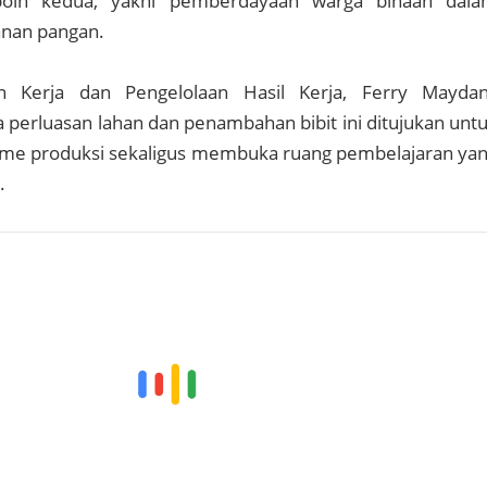
poin kedua, yakni pemberdayaan warga binaan dal
nan pangan.
n Kerja dan Pengelolaan Hasil Kerja, Ferry Maydan
perluasan lahan dan penambahan bibit ini ditujukan unt
me produksi sekaligus membuka ruang pembelajaran ya
.