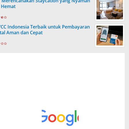
s Merencanakan Staycation yang Nyaman
 Hemat
VCC Indonesia Terbaik untuk Pembayaran
ital Aman dan Cepat