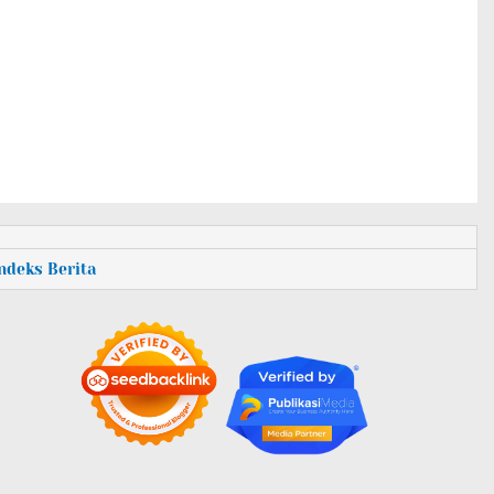
Indeks Berita