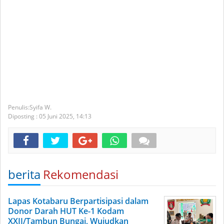
Syifa W.
Diposting :
05 Juni 2025,
14:13
berita
Rekomendasi
Lapas Kotabaru Berpartisipasi dalam
Donor Darah HUT Ke-1 Kodam
XXII/Tambun Bungai, Wujudkan