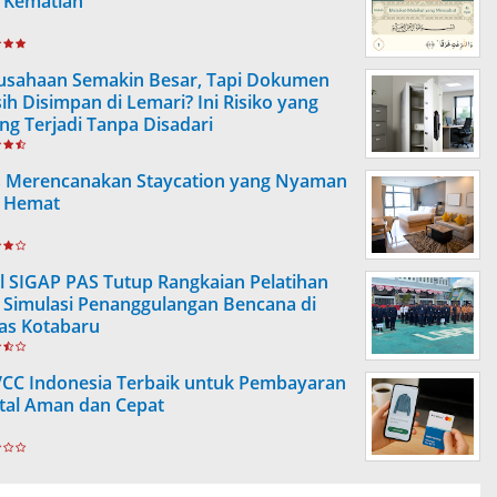
 Kematian
usahaan Semakin Besar, Tapi Dokumen
ih Disimpan di Lemari? Ini Risiko yang
ing Terjadi Tanpa Disadari
s Merencanakan Staycation yang Nyaman
 Hemat
l SIGAP PAS Tutup Rangkaian Pelatihan
 Simulasi Penanggulangan Bencana di
as Kotabaru
VCC Indonesia Terbaik untuk Pembayaran
ital Aman dan Cepat