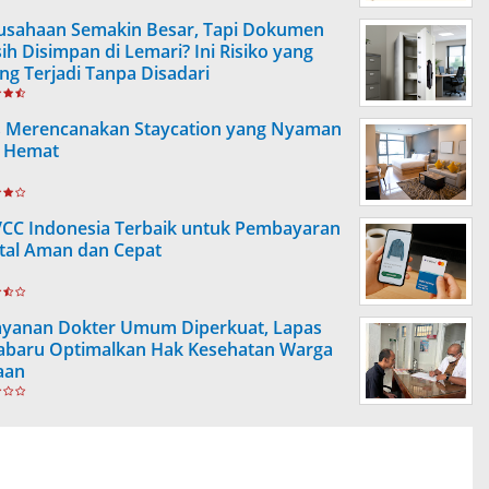
usahaan Semakin Besar, Tapi Dokumen
ih Disimpan di Lemari? Ini Risiko yang
ing Terjadi Tanpa Disadari
s Merencanakan Staycation yang Nyaman
 Hemat
VCC Indonesia Terbaik untuk Pembayaran
ital Aman dan Cepat
ayanan Dokter Umum Diperkuat, Lapas
abaru Optimalkan Hak Kesehatan Warga
aan