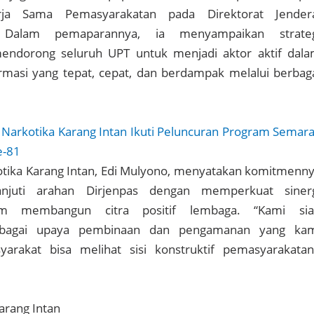
erja Sama Pemasyarakatan pada Direktorat Jender
. Dalam pemaparannya, ia menyampaikan strateg
ndorong seluruh UPT untuk menjadi aktor aktif dal
masi yang tepat, cepat, dan berdampak melalui berbag
 Narkotika Karang Intan Ikuti Peluncuran Program Semar
e-81
otika Karang Intan, Edi Mulyono, menyatakan komitmenn
anjuti arahan Dirjenpas dengan memperkuat siner
am membangun citra positif lembaga. “Kami si
bagai upaya pembinaan dan pengamanan yang ka
arakat bisa melihat sisi konstruktif pemasyarakatan
Karang Intan