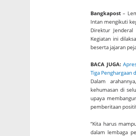
Bangkapost
– Lem
Intan mengikuti k
Direktur Jenderal 
Kegiatan ini dilak
beserta jajaran pej
BACA JUGA:
Apres
Tiga Penghargaan 
Dalam arahannya
kehumasan di selu
upaya membangun re
pemberitaan positi
“Kita harus mampu 
dalam lembaga pe