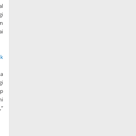
al
i
am
ai
ak
ya
gi
ap
mi
,”