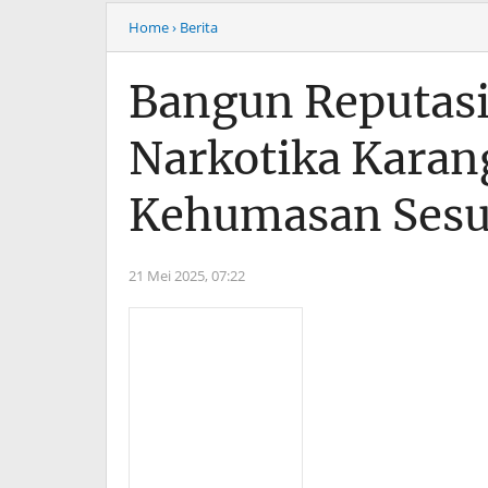
Home
› Berita
Bangun Reputasi 
Narkotika Karang
Kehumasan Sesua
21 Mei 2025,
07:22