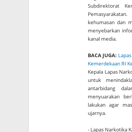
Subdirektorat K
Pemasyarakatan
kehumasan dan me
menyebarkan infor
kanal media.
BACA JUGA:
Lapas
Kemerdekaan RI K
Kepala Lapas Nark
untuk menindakl
antarbidang dal
menyuarakan ber
lakukan agar masy
ujarnya.
- Lapas Narkotika 