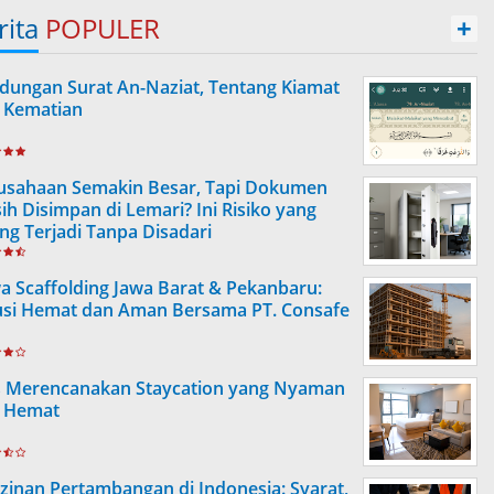
rita
POPULER
+
dungan Surat An-Naziat, Tentang Kiamat
 Kematian
usahaan Semakin Besar, Tapi Dokumen
ih Disimpan di Lemari? Ini Risiko yang
ing Terjadi Tanpa Disadari
a Scaffolding Jawa Barat & Pekanbaru:
usi Hemat dan Aman Bersama PT. Consafe
s Merencanakan Staycation yang Nyaman
 Hemat
izinan Pertambangan di Indonesia: Syarat,