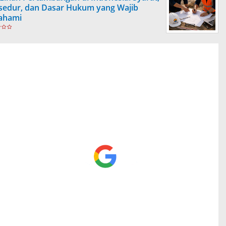
sedur, dan Dasar Hukum yang Wajib
ahami