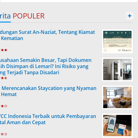
rita
POPULER
+
dungan Surat An-Naziat, Tentang Kiamat
 Kematian
usahaan Semakin Besar, Tapi Dokumen
ih Disimpan di Lemari? Ini Risiko yang
ing Terjadi Tanpa Disadari
s Merencanakan Staycation yang Nyaman
 Hemat
VCC Indonesia Terbaik untuk Pembayaran
ital Aman dan Cepat