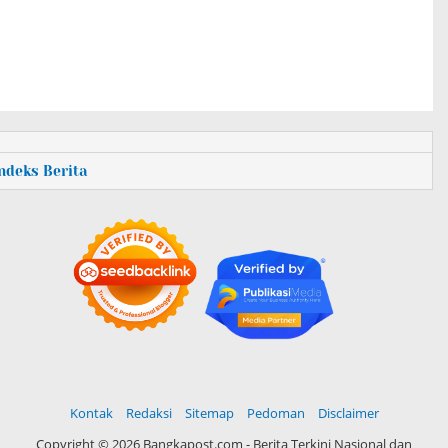
Indeks Berita
Kontak
Redaksi
Sitemap
Pedoman
Disclaimer
Copyright ©
2026 Bangkapost.com - Berita Terkini Nasional dan