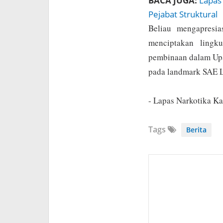
BACA JUGA:
Lapas 
Pejabat Struktural
Beliau mengapresia
menciptakan lingk
pembinaan dalam Upay
pada landmark SAE L
- Lapas Narkotika Ka
Tags
Berita