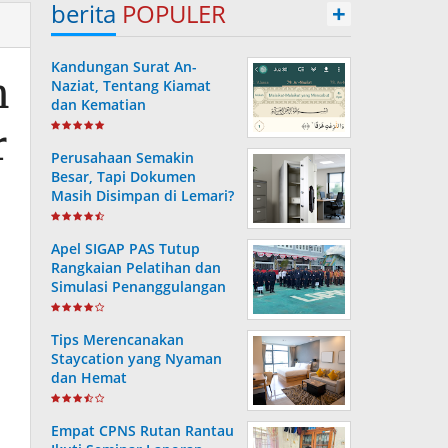
berita
POPULER
+
Kandungan Surat An-
n
Naziat, Tentang Kiamat
dan Kematian
r
Perusahaan Semakin
Besar, Tapi Dokumen
Masih Disimpan di Lemari?
Ini Risiko yang Sering
Terjadi Tanpa Disadari
Apel SIGAP PAS Tutup
Rangkaian Pelatihan dan
Simulasi Penanggulangan
Bencana di Lapas
Kotabaru
Tips Merencanakan
Staycation yang Nyaman
dan Hemat
Empat CPNS Rutan Rantau