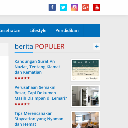
Kesehatan
Lifestyle
Pendidikan
berita
POPULER
+
Kandungan Surat An-
Naziat, Tentang Kiamat
dan Kematian
Perusahaan Semakin
Besar, Tapi Dokumen
Masih Disimpan di Lemari?
Ini Risiko yang Sering
Terjadi Tanpa Disadari
Tips Merencanakan
Staycation yang Nyaman
dan Hemat