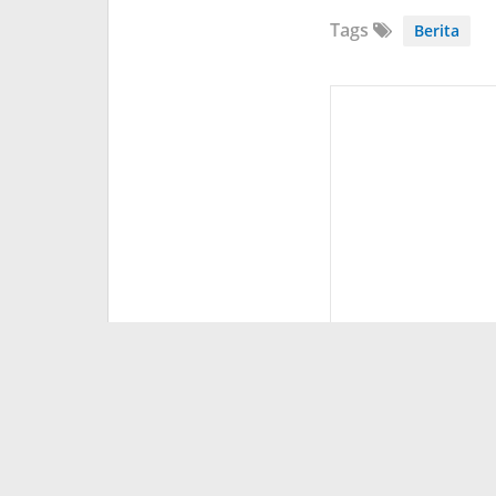
Tags
Berita
Dito Pieter
Diposting :
17 Juni 2024,
15