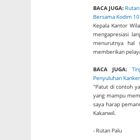
BACA JUGA:
Rutan
Bersama Kodim 101
Kepala Kantor Wil
mengapresiasi la
menurutnya hal s
memberikan pelaya
BACA JUGA:
Ti
Penyuluhan Kanker
"Patut di contoh y
yang mampu member
saya harap pemanda
Kakanwil.
- Rutan Palu