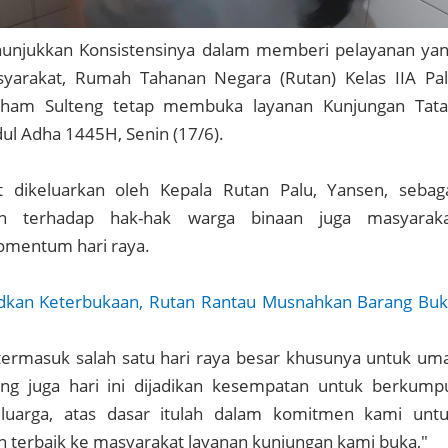
nunjukkan Konsistensinya dalam memberi pelayanan ya
yarakat, Rumah Tahanan Negara (Rutan) Kelas IIA Pa
ham Sulteng tetap membuka layanan Kunjungan Tat
dul Adha 1445H, Senin (17/6).
t dikeluarkan oleh Kepala Rutan Palu, Yansen, sebag
an terhadap hak-hak warga binaan juga masyarak
mentum hari raya.
kan Keterbukaan, Rutan Rantau Musnahkan Barang Buk
 termasuk salah satu hari raya besar khusunya untuk um
ang juga hari ini dijadikan kesempatan untuk berkump
luarga, atas dasar itulah dalam komitmen kami unt
 terbaik ke masyarakat layanan kunjungan kami buka,"