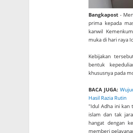
Bangkapost
- Me
prima kepada mas
kanwil Kemenkum
muka di hari raya I
Kebijakan tersebu
bentuk kepeduli
khususnya pada mo
BACA JUGA:
Wujud
Hasil Razia Rutin
"Idul Adha ini kan
islam dan tak jar
hangat dengan ke
memberi pelayanan