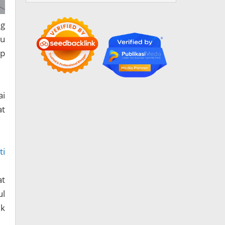
ng
lu
ap
ai
at
ti
at
ul
uk