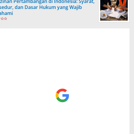
izinan Pertambangan di Indonesia: Syarat,
sedur, dan Dasar Hukum yang Wajib
ahami