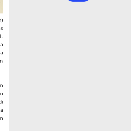
)
as
4.
na
ha
am
an
an
di
ga
an