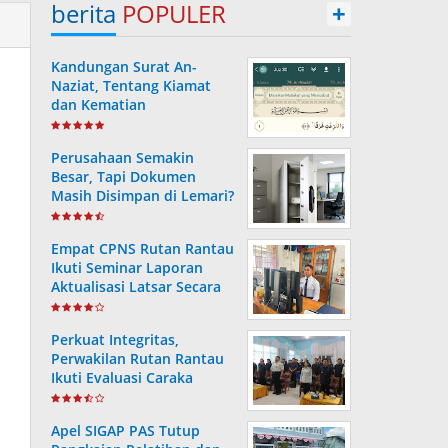
berita
POPULER
+
Kandungan Surat An-
Naziat, Tentang Kiamat
dan Kematian
Perusahaan Semakin
Besar, Tapi Dokumen
Masih Disimpan di Lemari?
Ini Risiko yang Sering
Terjadi Tanpa Disadari
Empat CPNS Rutan Rantau
Ikuti Seminar Laporan
Aktualisasi Latsar Secara
Virtual
Perkuat Integritas,
Perwakilan Rutan Rantau
Ikuti Evaluasi Caraka
LHKAN di Banjarmasin
Apel SIGAP PAS Tutup