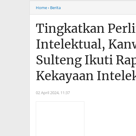
Home
› Berita
Tingkatkan Per
Intelektual, K
Sulteng Ikuti Ra
Kekayaan Intele
02 April 2024,
11:37