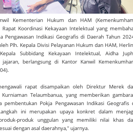
anwil Kementerian Hukum dan HAM (Kemenkumham
 Rapat Koordinasi Kekayaan Intelektual yang membah
 Pengawasan Indikasi Geografis di Daerah Tahun 202
 oleh Plh. Kepala Divisi Pelayanan Hukum dan HAM, Herli
Kepala Subbidang Kekayaan Intelektual, Aidha Jup
a jajaran, berlangsung di Kantor Kanwil Kemenkumh
04).
ngawali rapat disampaikan oleh Direktur Merek d
is, Kurniaman Telaumbanua, yang memberikan gambar
a pembentukan Pokja Pengawasan Indikasi Geografis 
"Langkah ini merupakan upaya konkret dalam menja
produk-produk unggulan yang memiliki nilai khas d
sesuai dengan asal daerahnya," ujarnya.