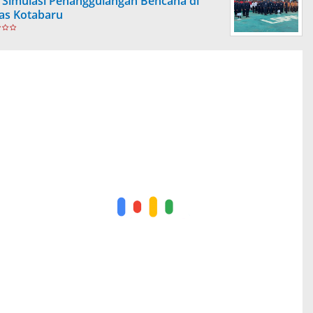
 Simulasi Penanggulangan Bencana di
as Kotabaru