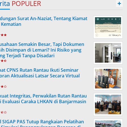
rita
POPULER
+
dungan Surat An-Naziat, Tentang Kiamat
 Kematian
usahaan Semakin Besar, Tapi Dokumen
ih Disimpan di Lemari? Ini Risiko yang
ing Terjadi Tanpa Disadari
at CPNS Rutan Rantau Ikuti Seminar
oran Aktualisasi Latsar Secara Virtual
kuat Integritas, Perwakilan Rutan Rantau
ti Evaluasi Caraka LHKAN di Banjarmasin
l SIGAP PAS Tutup Rangkaian Pelatihan