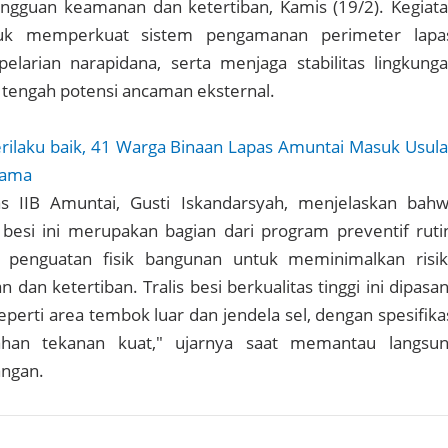
angguan keamanan dan ketertiban, Kamis (19/2). Kegiat
tuk memperkuat sistem pengamanan perimeter lapa
larian narapidana, serta menjaga stabilitas lingkung
tengah potensi ancaman eksternal.
rilaku baik, 41 Warga Binaan Lapas Amuntai Masuk Usul
tama
s IIB Amuntai, Gusti Iskandarsyah, menjelaskan bah
besi ini merupakan bagian dari program preventif ruti
 penguatan fisik bangunan untuk meminimalkan risi
dan ketertiban. Tralis besi berkualitas tinggi ini dipasa
n seperti area tembok luar dan jendela sel, dengan spesifika
ahan tekanan kuat," ujarnya saat memantau langsu
angan.