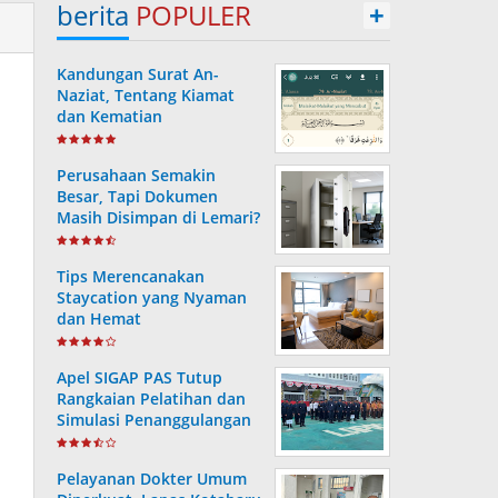
berita
POPULER
+
Kandungan Surat An-
Naziat, Tentang Kiamat
dan Kematian
Perusahaan Semakin
Besar, Tapi Dokumen
Masih Disimpan di Lemari?
Ini Risiko yang Sering
Terjadi Tanpa Disadari
Tips Merencanakan
Staycation yang Nyaman
dan Hemat
Apel SIGAP PAS Tutup
Rangkaian Pelatihan dan
Simulasi Penanggulangan
Bencana di Lapas
Kotabaru
Pelayanan Dokter Umum