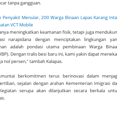
ncar tanpa gangguan.
 Penyakit Menular, 200 Warga Binaan Lapas Karang Int
ehatan VCT Mobile
 hanya meningkatkan keamanan fisik, tetapi juga menduku
tasi narapidana dengan menciptakan lingkungan ya
anan adalah pondasi utama pembinaan Warga Bina
P). Dengan tralis besi baru ini, kami yakin dapat menek
ga nol persen," tambah Kalapas.
Amuntai berkomitmen terus berinovasi dalam menja
rtiban, sejalan dengan arahan Kementerian Imigrasi d
egiatan serupa akan dilanjutkan secara berkala unt
as.