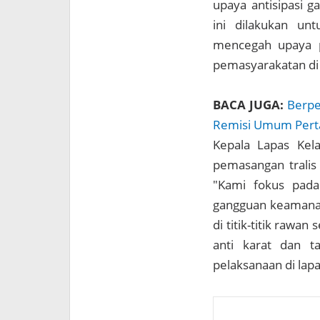
upaya antisipasi g
ini dilakukan un
mencegah upaya pe
pemasyarakatan di 
BACA JUGA:
Berpe
Remisi Umum Per
Kepala Lapas Kela
pemasangan tralis 
"Kami fokus pada
gangguan keamanan 
di titik-titik rawa
anti karat dan t
pelaksanaan di lap