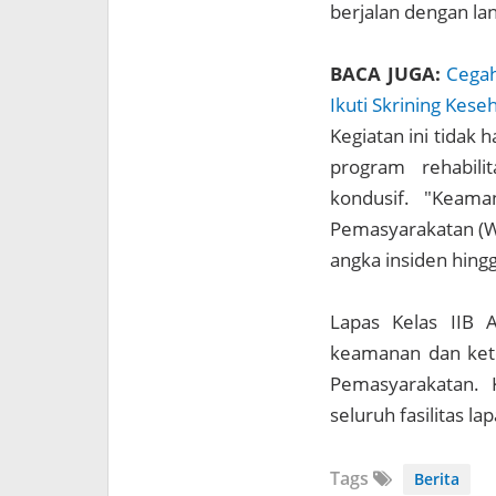
berjalan dengan la
BACA JUGA:
Cegah
Ikuti Skrining Kes
Kegiatan ini tidak
program rehabili
kondusif. "Keam
Pemasyarakatan (WB
angka insiden hing
Lapas Kelas IIB 
keamanan dan kete
Pemasyarakatan. K
seluruh fasilitas lap
Tags
Berita