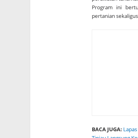
Program ini bert
pertanian sekaligu
BACA JUGA:
Lapas
Tinjau Langsung Ko