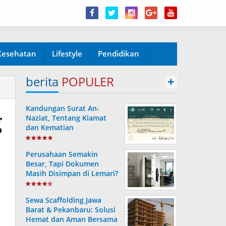
Kesehatan
Lifestyle
Pendidikan
berita
POPULER
+
Kandungan Surat An-
g
Naziat, Tentang Kiamat
dan Kematian
Perusahaan Semakin
Besar, Tapi Dokumen
Masih Disimpan di Lemari?
Ini Risiko yang Sering
Terjadi Tanpa Disadari
Sewa Scaffolding Jawa
Barat & Pekanbaru: Solusi
Hemat dan Aman Bersama