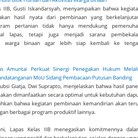
s IIB, Gusti Iskandarsyah, menyampaikan bahwa kegiat
kan hasil nyata dari pembinaan yang berkelanjuta
gram pertanian tidak hanya mendukung pemenuh
nal lapas, tetapi juga menjadi sarana pembekal
gi warga binaan agar lebih siap kembali ke teng
as Amuntai Perkuat Sinergi Penegakan Hukum Melal
enandatanganan MoU Sidang Pembacaan Putusan Banding
ubsi Giatja, Dwi Suprapto, menjelaskan bahwa hasil pan
 akan dimanfaatkan secara optimal untuk kebutuhan dap
hkan bahwa kegiatan pembinaan kemandirian akan ter
an berbagai program produktif lainnya.
 ini, Lapas Kelas IIB menegaskan komitmennya dal
aan yang positif dan berkelanjutan, sejalan dengan upa