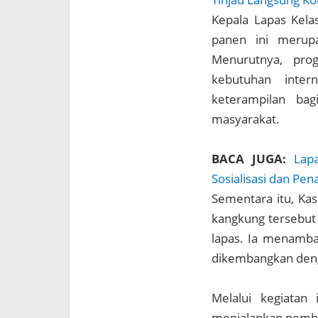
Kepala Lapas Kela
panen ini merupa
Menurutnya, pro
kebutuhan inter
keterampilan ba
masyarakat.
BACA JUGA:
Lap
Sosialisasi dan P
Sementara itu, Kas
kangkung tersebut
lapas. Ia menamba
dikembangkan deng
Melalui kegiatan
menjalankan pembin