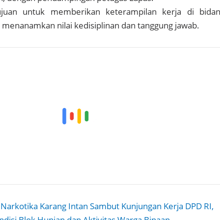
ujuan untuk memberikan keterampilan kerja di bida
s menanamkan nilai kedisiplinan dan tanggung jawab.
 Narkotika Karang Intan Sambut Kunjungan Kerja DPD RI,
ndisi Blok Hunian dan Aktivitas Warga Binaan