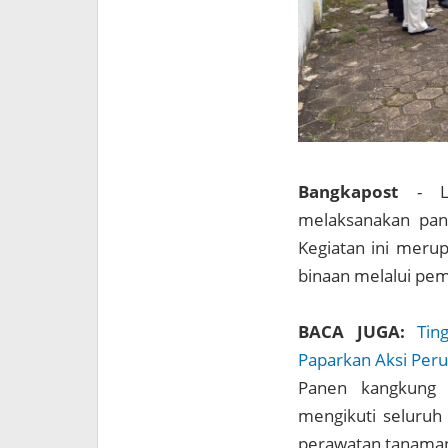
Bangkapost
- L
melaksanakan pan
Kegiatan ini meru
binaan melalui pem
BACA JUGA:
Tin
Paparkan Aksi Per
Panen kangkung t
mengikuti seluruh
perawatan tanaman