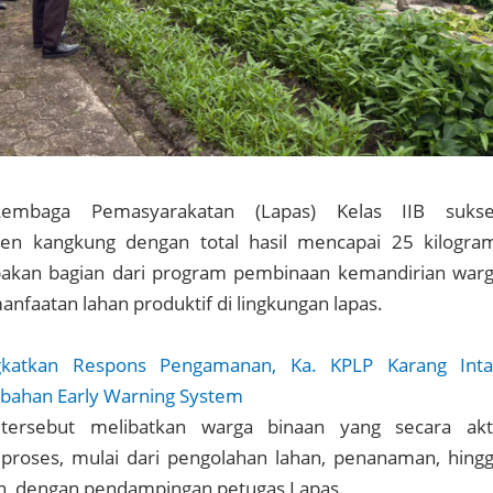
embaga Pemasyarakatan (Lapas) Kelas IIB suks
en kangkung dengan total hasil mencapai 25 kilogra
pakan bagian dari program pembinaan kemandirian war
anfaatan lahan produktif di lingkungan lapas.
gkatkan Respons Pengamanan, Ka. KPLP Karang Int
ubahan Early Warning System
ersebut melibatkan warga binaan yang secara akt
 proses, mulai dari pengolahan lahan, penanaman, hing
, dengan pendampingan petugas Lapas.