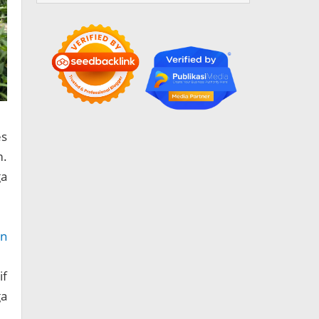
es
m.
ga
an
if
ga