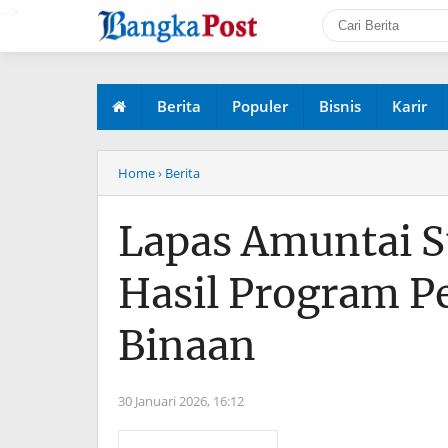
-->
Berita
Populer
Bisnis
Karir
Home
› Berita
Lapas Amuntai 
Hasil Program 
Binaan
30 Januari 2026,
16:12