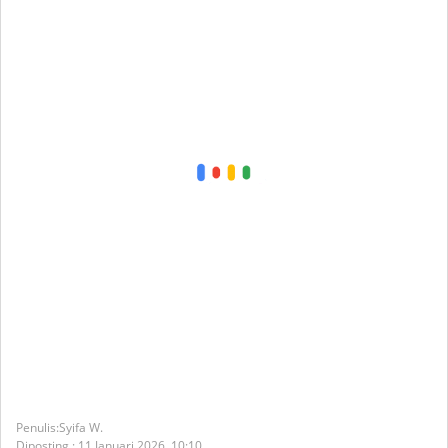
Syifa W.
Diposting :
11 Januari 2026,
10:10