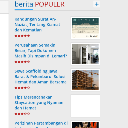
berita
POPULER
+
Kandungan Surat An-
Naziat, Tentang Kiamat
dan Kematian
Perusahaan Semakin
Besar, Tapi Dokumen
Masih Disimpan di Lemari?
Ini Risiko yang Sering
Terjadi Tanpa Disadari
Sewa Scaffolding Jawa
Barat & Pekanbaru: Solusi
Hemat dan Aman Bersama
PT. Consafe
Tips Merencanakan
Staycation yang Nyaman
dan Hemat
Perizinan Pertambangan di