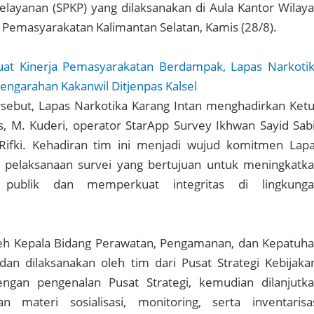
Pelayanan (SPKP) yang dilaksanakan di Aula Kantor Wilay
l Pemasyarakatan Kalimantan Selatan, Kamis (28/8).
uat Kinerja Pemasyarakatan Berdampak, Lapas Narkoti
Pengarahan Kakanwil Ditjenpas Kalsel
rsebut, Lapas Narkotika Karang Intan menghadirkan Ket
s, M. Kuderi, operator StarApp Survey Ikhwan Sayid Sabi
Rifki. Kehadiran tim ini menjadi wujud komitmen Lap
pelaksanaan survei yang bertujuan untuk meningkatk
n publik dan memperkuat integritas di lingkung
leh Kepala Bidang Perawatan, Pengamanan, dan Kepatuh
 dan dilaksanakan oleh tim dari Pusat Strategi Kebijaka
ngan pengenalan Pusat Strategi, kemudian dilanjutk
 materi sosialisasi, monitoring, serta inventarisa