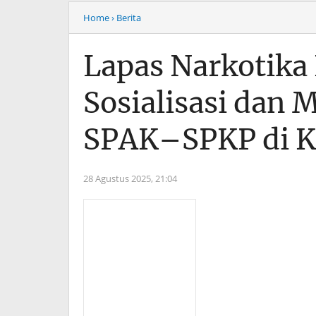
Home
› Berita
Lapas Narkotika 
Sosialisasi dan 
SPAK–SPKP di Ka
28 Agustus 2025,
21:04