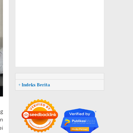
+ Indeks Berita
ng
an
ei