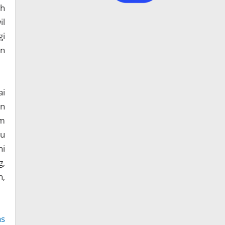
ah
il
gi
an
ai
an
im
tu
ni
g,
n,
as