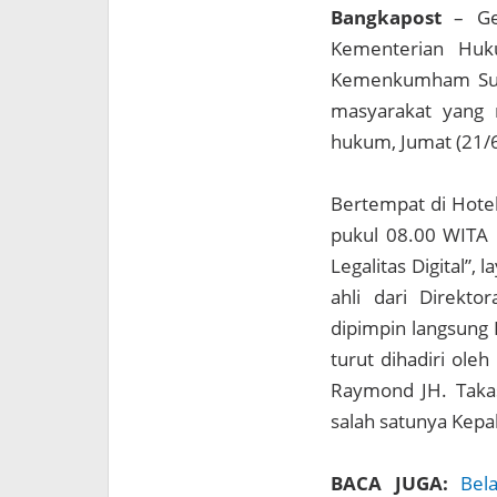
Bangkapost
– Ge
Kementerian Huk
Kemenkumham Sult
masyarakat yang 
hukum, Jumat (21/6
Bertempat di Hotel
pukul 08.00 WITA 
Legalitas Digital”,
ahli dari Direkt
dipimpin langsung 
turut dihadiri ole
Raymond JH. Takas
salah satunya Kepal
BACA JUGA:
Bel