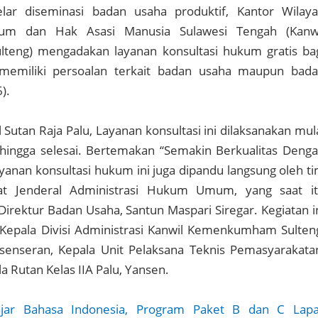
lar diseminasi badan usaha produktif, Kantor Wilay
um dan Hak Asasi Manusia Sulawesi Tengah (Kanw
eng) mengadakan layanan konsultasi hukum gratis ba
memiliki persoalan terkait badan usaha maupun bad
).
 Sutan Raja Palu, Layanan konsultasi ini dilaksanakan mul
hingga selesai. Bertemakan “Semakin Berkualitas Deng
 layanan konsultasi hukum ini juga dipandu langsung oleh t
orat Jenderal Administrasi Hukum Umum, yang saat i
Direktur Badan Usaha, Santun Maspari Siregar. Kegiatan i
h Kepala Divisi Administrasi Kanwil Kemenkumham Sulten
enseran, Kepala Unit Pelaksana Teknis Pemasyarakata
a Rutan Kelas IIA Palu, Yansen.
ajar Bahasa Indonesia, Program Paket B dan C Lap