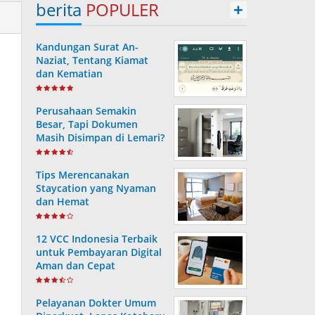
berita
POPULER
+
Kandungan Surat An-
Naziat, Tentang Kiamat
dan Kematian
Perusahaan Semakin
Besar, Tapi Dokumen
Masih Disimpan di Lemari?
Ini Risiko yang Sering
Terjadi Tanpa Disadari
Tips Merencanakan
Staycation yang Nyaman
dan Hemat
12 VCC Indonesia Terbaik
untuk Pembayaran Digital
Aman dan Cepat
Pelayanan Dokter Umum