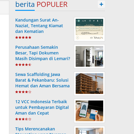
berita
POPULER
+
Kandungan Surat An-
Naziat, Tentang Kiamat
dan Kematian
Perusahaan Semakin
Besar, Tapi Dokumen
Masih Disimpan di Lemari?
Ini Risiko yang Sering
Terjadi Tanpa Disadari
Sewa Scaffolding Jawa
Barat & Pekanbaru: Solusi
Hemat dan Aman Bersama
PT. Consafe
12 VCC Indonesia Terbaik
untuk Pembayaran Digital
Aman dan Cepat
Tips Merencanakan