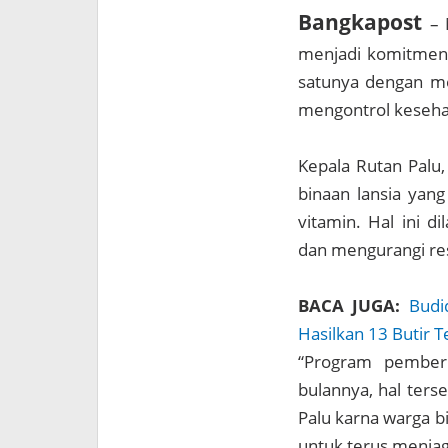
Bangkapost
– 
menjadi komitmen 
satunya dengan m
mengontrol kesehata
Kepala Rutan Palu
binaan lansia yan
vitamin. Hal ini 
dan mengurangi res
BACA JUGA:
Budi
Hasilkan 13 Butir 
“Program pemberi
bulannya, hal ters
Palu karna warga b
untuk terus menja