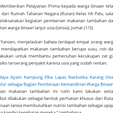
Memberikan Pelayanan Prima kepada warga binaan tel
dari Rumah Tahanan Negara (Rutan) Kelas IIA Palu, sal
elaksanakan kegiatan pemberian makanan tambahan d
n warga binaan lanjut usia (lansia), Jumat (1/3).
, Yansen, menjelaskan bahwa terdapat empat orang war
g mendapatkan makanan tambahan berupa susu, roti d
dilakukan untuk membantu pemenuhan kecukupan zat gi
iko terserang penyakit karena usia yang sudah rentan.
daya Ayam Kampung Elba Lapas Narkotika Karang Int
Telur sebagai Bagian Pembinaan Kemandirian Warga Binaa
an makanan tambahan ini rutin kami lakukan seti
ebut dilakukan sebagai bentuk perhatian khusus dari Rut
inaan lansia membutuhkan nutrisi tambahan sebagai upa
ga kondisi kesehatan mereka,” tambahnya.